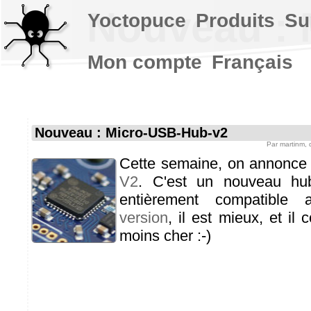
Nouveau : 
Yoctopuce
Produits
Su
Mon compte
Français
Nouveau : Micro-USB-Hub-v2
Par
martinm
,
Cette semaine, on annonce
V2
. C'est un nouveau hu
entièrement compatibl
version
, il est mieux, et i
moins cher :-)