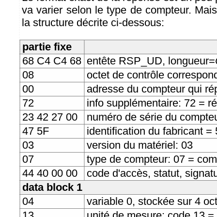
va varier selon le type de compteur. Mais 
la structure décrite ci-dessous:
partie fixe
68 C4 C4 68
entête RSP_UD, longueur=
08
octet de contrôle correspo
00
adresse du compteur qui r
72
info supplémentaire: 72 = ré
23 42 27 00
numéro de série du compte
47 5F
identification du fabricant =
03
version du matériel: 03
07
type de compteur: 07 = com
44 40 00 00
code d'accès, statut, signat
data block 1
04
variable 0, stockée sur 4 oct
13
unité de mesure: code 13 = 1