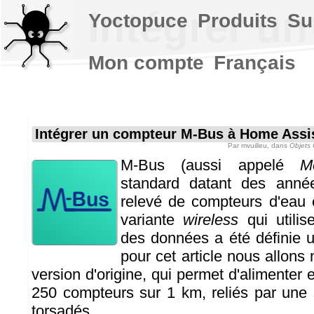
Intégrer u
Yoctopuce
Produits
Su
Mon compte
Français
Intégrer un compteur M-Bus à Home Assi
Par
mvuilleu
, dans
Objets
M-Bus (aussi appelé
M
standard datant des année
relevé de compteurs d'eau et
variante
wireless
qui utili
des données a été définie u
pour cet article nous allons 
version d'origine, qui permet d'alimenter e
250 compteurs sur 1 km, reliés par une s
torsadés.