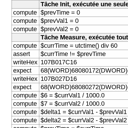
Tâche Init, exécutée une seule
compute
$prevTime = 0
compute
$prevVal1 = 0
compute
$prevVal2 = 0
Tâche Measure, exécutée tout
compute
$currTime = utctime() div 60
assert
$currTime != $prevTime
writeHex
107B017C16
expect
68(WORD)68080172(DWORD)(
writeHex
107B027D16
expect
68(WORD)68080272(DWORD)(
compute
$6 = $currVal1 / 1000.0
compute
$7 = $currVal2 / 1000.0
compute
$delta1 = $currVal1 - $prevVal1
compute
$delta2 = $currVal2 - $prevVal2