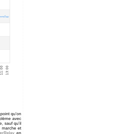
point qu'on
roblème avec
, sauf qu'il
n marche et
erRelay
en