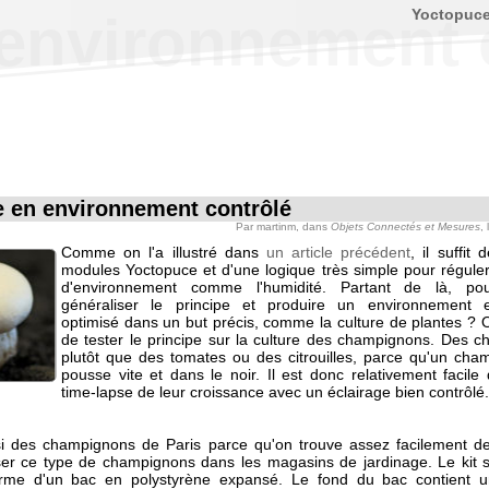
Yoctopuc
 environnement 
e en environnement contrôlé
Par
martinm
, dans
Objets Connectés et Mesures
,
Comme on l'a illustré dans
un article précédent
, il suffit
modules Yoctopuce et d'une logique très simple pour réguler
d'environnement comme l'humidité. Partant de là, po
généraliser le principe et produire un environnement e
optimisé dans un but précis, comme la culture de plantes ? 
de tester le principe sur la culture des champignons. Des 
plutôt que des tomates ou des citrouilles, parce qu'un cha
pousse vite et dans le noir. Il est donc relativement facile
time-lapse de leur croissance avec un éclairage bien contrôlé.
i des champignons de Paris parce qu'on trouve assez facilement de
ser ce type de champignons dans les magasins de jardinage. Le kit 
orme d'un bac en polystyrène expansé. Le fond du bac contient u