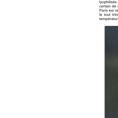
lyophilisé
certain de
Paris est r
le tout tr
températur