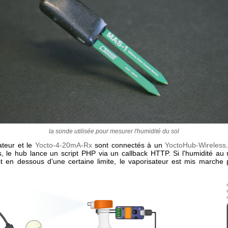
la sonde utilisée pour mesurer l'humidité du sol
ateur et le
Yocto-4-20mA-Rx
sont connectés à un
YoctoHub-Wireless
s, le hub lance un script PHP via un callback HTTP. Si l'humidité a
st en dessous d'une certaine limite, le vaporisateur est mis marche