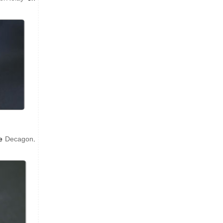
de
Decagon
.