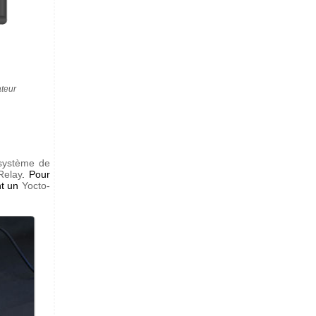
ateur
système de
Relay
. Pour
nt un
Yocto-