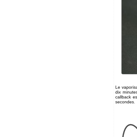
Le vaporis
dix minute
callback e
secondes.