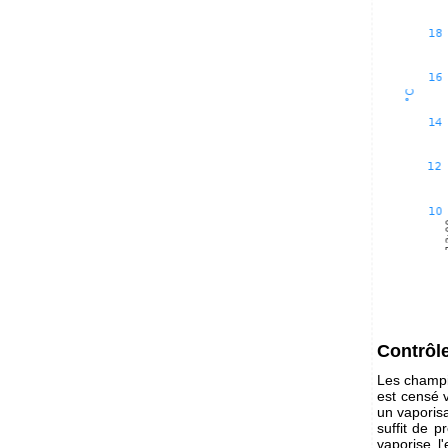
Contrôle
Les champi
est censé v
un vaporisa
suffit de 
vaporise l