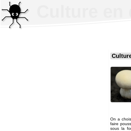
Culture en
Cultur
On a chois
faire pous
sous la f