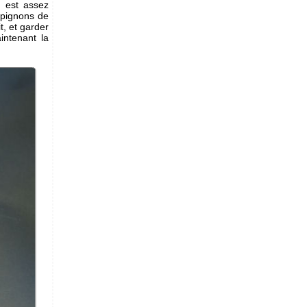
n est assez
mpignons de
t, et garder
intenant la