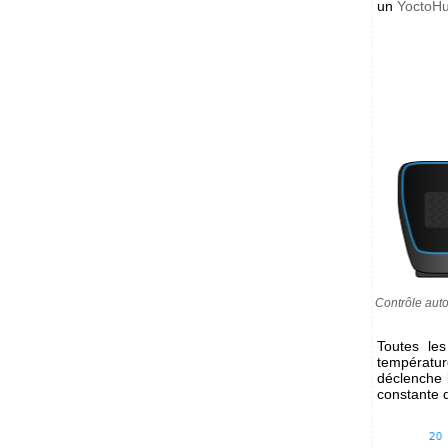
un
YoctoHu
Contrôle auto
Toutes le
températu
déclenche 
constante 