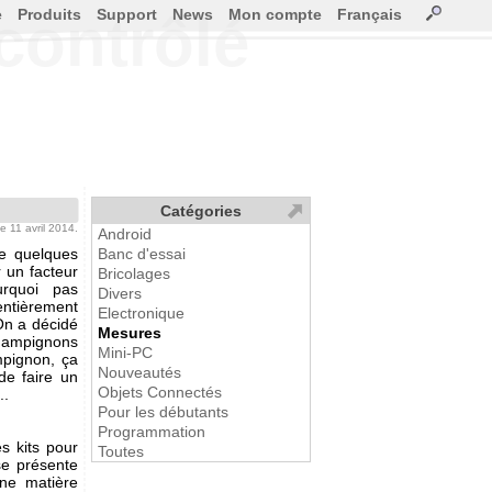
e
Produits
Support
News
Mon compte
Français
contrôlé
Catégories
 le 11 avril 2014.
Android
 de quelques
Banc d'essai
 un facteur
Bricolages
urquoi pas
Divers
ntièrement
Electronique
On a décidé
Mesures
champignons
Mini-PC
mpignon, ça
Nouveautés
 de faire un
Objets Connectés
..
Pour les débutants
Programmation
s kits pour
Toutes
se présente
ne matière