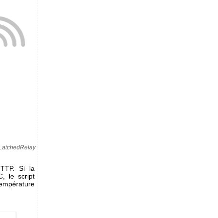
o-LatchedRelay
TTP. Si la
 le script
température