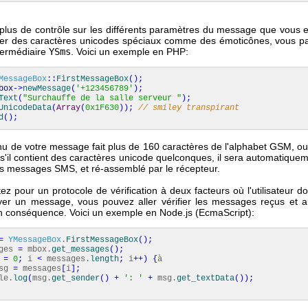
 plus de contrôle sur les différents paramètres du message que vous 
ter des caractères unicodes spéciaux comme des émoticônes, vous p
termédiaire
YSms
. Voici un exemple en PHP:
MessageBox
::
FirstMessageBox
(
)
;
box
->
newMessage
(
'+123456789'
)
;
Text
(
"Surchauffe de la salle serveur "
)
;
UnicodeData
(
Array
(
0x1F630
)
)
;
// smiley transpirant
d
(
)
;
enu de votre message fait plus de 160 caractères de l'alphabet GSM, ou
 s'il contient des caractères unicode quelconques, il sera automatique
rs messages SMS, et ré-assemblé par le récepteur.
ez pour un protocole de vérification à deux facteurs où l'utilisateur d
er un message, vous pouvez aller vérifier les messages reçus et au
n conséquence. Voici un exemple en Node.js (EcmaScript):
=
YMessageBox
.
FirstMessageBox
(
)
;
ges
=
mbox.
get_messages
(
)
;
i
=
0
;
i
<
messages.
length
;
i
++
)
{
à
sg
=
messages
[
i
]
;
e.
log
(
msg.
get_sender
(
)
+
': '
+
msg.
get_textData
(
)
)
;