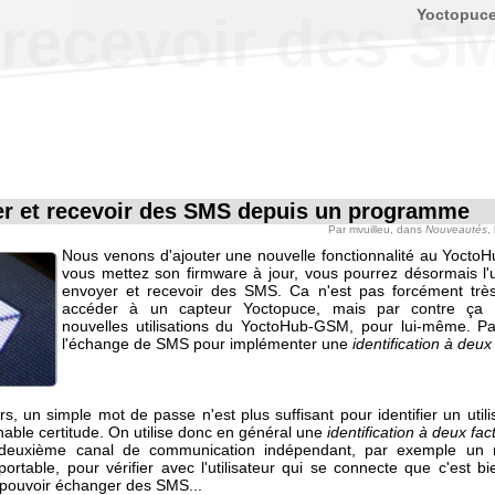
Yoctopuc
 recevoir des 
r et recevoir des SMS depuis un programme
Par
mvuilleu
, dans
Nouveautés
,
Nous venons d'ajouter une nouvelle fonctionnalité au Yocto
vous mettez son firmware à jour, vous pourrez désormais l'ut
envoyer et recevoir des SMS. Ca n'est pas forcément très
accéder à un capteur Yoctopuce, mais par contre ça
nouvelles utilisations du YoctoHub-GSM, pour lui-même. P
l'échange de SMS pour implémenter une
identification à deux
s, un simple mot de passe n'est plus suffisant pour identifier un util
able certitude. On utilise donc en général une
identification à deux fac
 deuxième canal de communication indépendant, par exemple un
ortable, pour vérifier avec l'utilisateur qui se connecte que c'est bi
e pouvoir échanger des SMS...