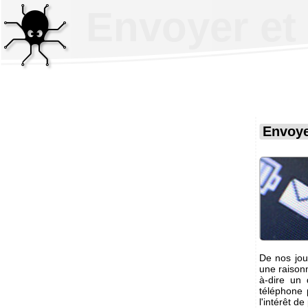
Envoyer et
Envoye
De nos jour
une raisonn
à-dire un
téléphone p
l'intérêt d