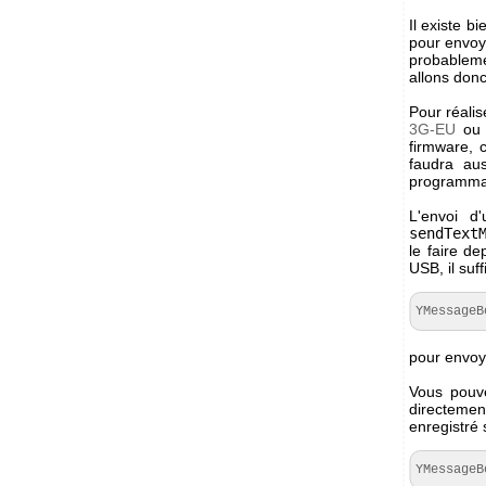
Il existe b
pour envoy
probableme
allons don
Pour réali
3G-EU
o
firmware, 
faudra au
programmati
L'envoi d
sendText
le faire d
USB, il suf
YMessage
pour envoy
Vous pouv
directemen
enregistré 
YMessage