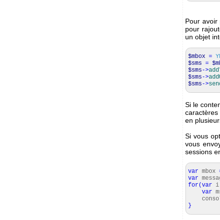
Pour avoir
pour rajou
un objet in
$mbox
=
Y
$sms
=
$m
$sms
->
add
$sms
->
add
$sms
->
sen
Si le cont
caractères
en plusieu
Si vous opt
vous envoy
sessions e
var
mbox
var
messa
for
(
var
var
m
consol
}