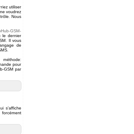
iez utiliser
 ne voudrez
trôle. Nous
oHub-GSM-
 le dernier
SM. Il vous
langage de
 SMS.
e méthode:
mmande pour
Hub-GSM par
i s'affiche
s forcément