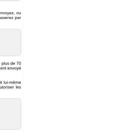
envoyez, ou
asserez par
 plus de 70
ment envoyé
oit lui-même
toriser les