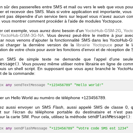
ien sûr des passerelles entre SMS et mail ou vers le web que vous pourr
er et recevoir des SMS. Mais si votre application est importante, vous
nt pas dépendre d'un service tiers sur lequel vous n'avez aucun con
c vous montrer comment procéder à l'aide de modules Yoctopuce.
ser cet exemple, vous aurez donc besoin d'un
YoctoHub-GSM-2G
,
Yoct
u
YoctoHub-GSM-3G-NA
. Vous devrez peut-être le mettre à jour avec
car nous venons d'ajouter la fonctionnalité SMS dans les YoctoHub-G
ssi charger la dernière version de la
librairie Yoctopuce
pour le 
on de votre choix pour avoir les fonctions d'envoi et de réception de
'un SMS de simple texte ne demande que l'appel d'une seul
Message()
. Vous pouvez même utiliser notre librairie en ligne de co
epuis un shell script. En supposant que vous ayez branché le Yocto
fit de la commande:
Box
any
sendTextMessage
"+123456789"
"Hello world!"
er un Hello World au numéro de téléphone +123456789.
ez aussi envoyer un SMS
Flash
, aussi appelé SMS de classe 0, qu
t sur l'écran du téléphone portable du destinataire et n'est pa
sur la carte SIM. Pour cela, utilisez la méthode
sendFlashMessage()
:
Box
any
sendFlashMessage
"+123456789"
"Votre code SMS est 1234"