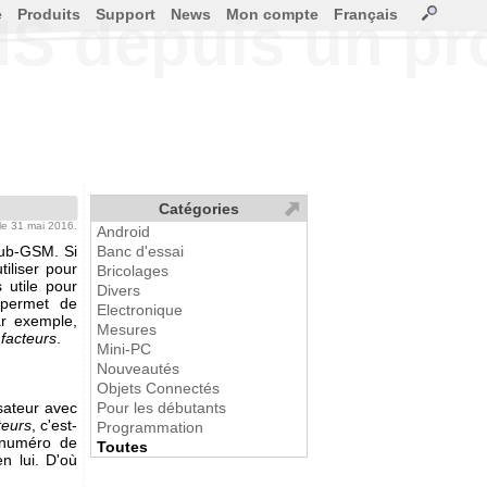
e
Produits
Support
News
Mon compte
Français
SMS depuis un 
Catégories
 le 31 mai 2016.
Android
Hub-GSM. Si
Banc d'essai
iliser pour
Bricolages
 utile pour
Divers
 permet de
Electronique
ar exemple,
Mesures
 facteurs
.
Mini-PC
Nouveautés
Objets Connectés
isateur avec
Pour les débutants
teurs
, c'est-
Programmation
 numéro de
Toutes
en lui. D'où