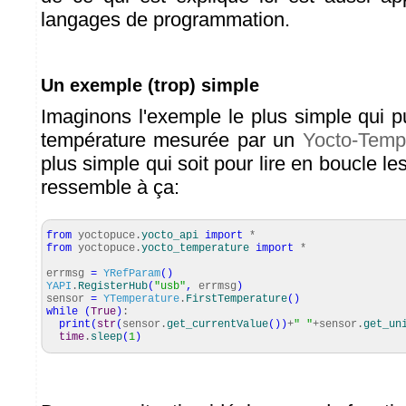
langages de programmation.
Un exemple (trop) simple
Imaginons l'exemple le plus simple qui pui
température mesurée par un
Yocto-Temp
plus simple qui soit pour lire en boucle le
ressemble à ça:
from
yoctopuce.
yocto_api
import
*
from
yoctopuce.
yocto_temperature
import
*
errmsg
=
YRefParam
(
)
YAPI
.
RegisterHub
(
"usb"
,
errmsg
)
sensor
=
YTemperature
.
FirstTemperature
(
)
while
(
True
)
:
print
(
str
(
sensor.
get_currentValue
(
)
)
+
" "
+sensor.
get_un
time
.
sleep
(
1
)