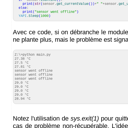
if
sensor.
isOnline
(
)
:
print
(
str
(
sensor.
get_currentValue
(
)
)
+
" "
+sensor.
get_
else
:
print
(
"sensor went offline"
)
YAPI
.
Sleep
(
1000
)
Avec ce code, si on débranche le modul
ne plante plus, mais le problème est signa
Z:\>python main.py

27.38 °C

27.5 °C

27.81 °C

sensor went offline

sensor went offline

sensor went offline

29.0 °C

29.0 °C

29.0 °C

29.0 °C

28.94 °C
Notez l'utilisation de
sys.exit(1)
pour quit
cas de problème non-récupérable. L'idée