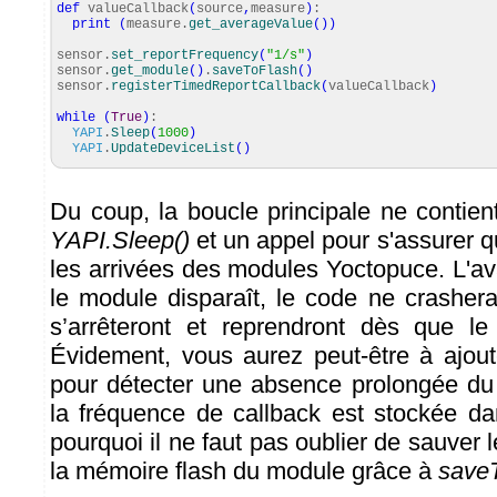
def
valueCallback
(
source
,
measure
)
:
print
(
measure.
get_averageValue
(
)
)
sensor.
set_reportFrequency
(
"1/s"
)
sensor.
get_module
(
)
.
saveToFlash
(
)
sensor.
registerTimedReportCallback
(
valueCallback
)
while
(
True
)
:
YAPI
.
Sleep
(
1000
)
YAPI
.
UpdateDeviceList
(
)
Du coup, la boucle principale ne contien
YAPI.Sleep()
et un appel pour s'assurer q
les arrivées des modules Yoctopuce. L'av
le module disparaît, le code ne crashera
s’arrêteront et reprendront dès que le
Évidement, vous aurez peut-être à ajou
pour détecter une absence prolongée du
la fréquence de callback est stockée da
pourquoi il ne faut pas oublier de sauve
la mémoire flash du module grâce à
saveT