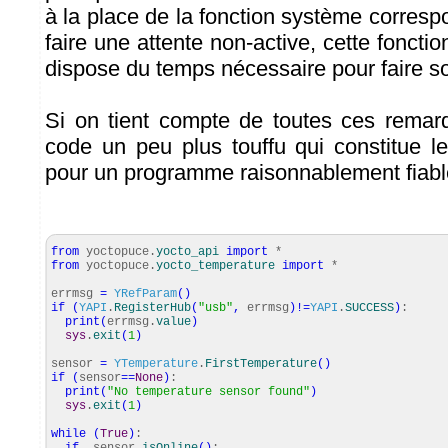
à la place de la fonction système corres
faire une attente non-active, cette fonctio
dispose du temps nécessaire pour faire son
Si on tient compte de toutes ces remar
code un peu plus touffu qui constitue 
pour un programme raisonnablement fiabl
from
yoctopuce.
yocto_api
import
*
from
yoctopuce.
yocto_temperature
import
*
errmsg
=
YRefParam
(
)
if
(
YAPI
.
RegisterHub
(
"usb"
,
errmsg
)
!=
YAPI
.
SUCCESS
)
:
print
(
errmsg.
value
)
sys
.
exit
(
1
)
sensor
=
YTemperature
.
FirstTemperature
(
)
if
(
sensor
==
None
)
:
print
(
"No temperature sensor found"
)
sys
.
exit
(
1
)
while
(
True
)
: