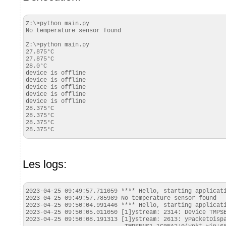
Z:\>python main.py

No temperature sensor found

Z:\>python main.py

27.875°C

27.875°C

28.0°C

device is offline

device is offline

device is offline

device is offline

device is offline

28.375°C

28.375°C

28.375°C

28.375°C
Les logs:
2023-04-25 09:49:57.711059 **** Hello, starting applicati
2023-04-25 09:49:57.785989 No temperature sensor found

2023-04-25 09:50:04.991446 **** Hello, starting applicati
2023-04-25 09:50:05.011050 [1]ystream: 2314: Device TMPSE
2023-04-25 09:50:08.191313 [1]ystream: 2613: yPacketDispa