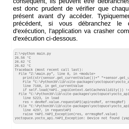
conséquent, ils peuvent être débranché
est donc prudent de vérifier que chaq
présent avant d'y accéder. Typiqueme
précédent, si vous débranchez le 
d'exécution, l'application va crasher c
d'exécution ci-dessous.
Z:\>python main.py

26.56 °C

26.62 °C

26.62 °C

Traceback (most recent call last):

  File "Z:\main.py", line 8, in <module>

    print(str(sensor.get_currentValue())+" "+sensor.get_unit())

    File "C:\Python39\lib\site-packages\yoctopuce\yocto_api.py",

    line 7168, in get_currentValue

    if self.load(YAPI._yapiContext.GetCacheValidity()) != YAPI.SUCCESS:

  File "C:\Python39\lib\site-packages\yoctopuce\yocto_api.py",

    line 5223, in load

    res = devRef.value.requestAPI(apiresRef, errmsgRef)

  File "C:\Python39\lib\site-packages\yoctopuce\yocto_api.py",

    line 4297, in requestAPI

    raise YAPI.YAPI_Exception(res, errmsgRef.value)

yoctopuce.yocto_api.YAPI_Exception: Device not found (ya