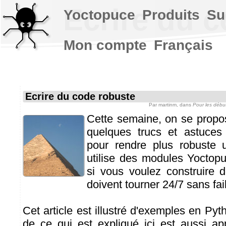
Ecrire du 
Yoctopuce
Produits
Su
Mon compte
Français
Ecrire du code robuste
Par
martinm
, dans
Pour les débu
Cette semaine, on se propo
quelques trucs et astuces
pour rendre plus robuste u
utilise des modules Yoctopu
si vous voulez construire de
doivent tourner 24/7 sans faill
Cet article est illustré d'exemples en Pyth
de ce qui est expliqué ici est aussi ap