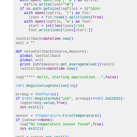
with
open
(
"main.log"
,
"a"
)
as
myfile:
myfile.
write
(
line+
"
\n
"
)
if
os
.
path
.
getsize
(
logfile
)
>
32
*
1024
:
with
open
(
logfile
,
'r'
)
as
fin:
lines
=
fin.
read
(
)
.
splitlines
(
True
)
with
open
(
logfile
,
'w'
)
as
fout:
start
=
int
(
len
(
lines
)
/
10
)
fout.
writelines
(
lines
[
start:
]
)
lastCallback
=
datetime
.
now
(
)
unit
=
""
def
valueCallback
(
source
,
measure
)
:
global
lastCallback
global
unit
print
(
str
(
measure.
get_averageValue
(
)
)
+unit
)
lastCallback
=
datetime
.
now
(
)
log
(
"**** Hello, starting application..."
,
False
)
YAPI
.
RegisterLogFunction
(
log
)
errmsg
=
YRefParam
(
)
if
(
YAPI
.
RegisterHub
(
"usb"
,
errmsg
)
!=
YAPI
.
SUCCESS
)
:
log
(
errmsg.
value
,
True
)
sys
.
exit
(
1
)
sensor
=
YTemperature
.
FirstTemperature
(
)
if
(
sensor
==
None
)
:
log
(
"No temperature sensor found"
,
True
)
sys
.
exit
(
1
)