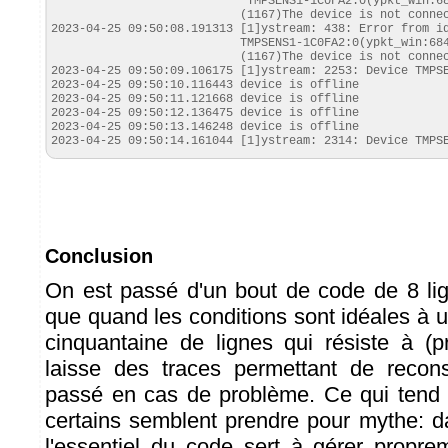
                            TMPSENS1-1C0FA2:0(ypkt_win:684):

                           (1167)The device is not connected.

2023-04-25 09:50:08.191313 [1]ystream: 438: Error from id
                           TMPSENS1-1C0FA2:0(ypkt_win:684):

                           (1167)The device is not connected.

2023-04-25 09:50:09.106175 [1]ystream: 2253: Device TMPSE
2023-04-25 09:50:10.116443 device is offline

2023-04-25 09:50:11.121668 device is offline

2023-04-25 09:50:12.136475 device is offline

2023-04-25 09:50:13.146248 device is offline

2023-04-25 09:50:14.161044 [1]ystream: 2314: Device TMPS
Conclusion
On est passé d'un bout de code de 8 li
que quand les conditions sont idéales à
cinquantaine de lignes qui résiste à (p
laisse des traces permettant de recons
passé en cas de problème. Ce qui tend 
certains semblent prendre pour mythe: 
l'essentiel du code sert à gérer propr