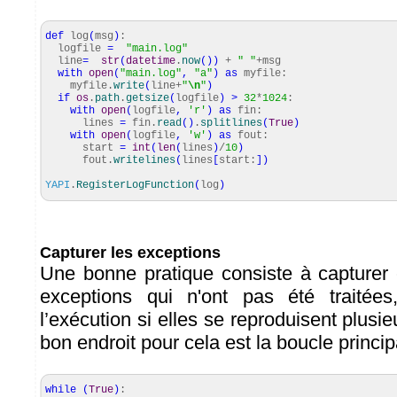
def
log
(
msg
)
:
logfile
=
"main.log"
line
=
str
(
datetime
.
now
(
)
)
+
" "
+msg
with
open
(
"main.log"
,
"a"
)
as
myfile:
myfile.
write
(
line+
"
\n
"
)
if
os
.
path
.
getsize
(
logfile
)
>
32
*
1024
:
with
open
(
logfile
,
'r'
)
as
fin:
lines
=
fin.
read
(
)
.
splitlines
(
True
)
with
open
(
logfile
,
'w'
)
as
fout:
start
=
int
(
len
(
lines
)
/
10
)
fout.
writelines
(
lines
[
start:
]
)
YAPI
.
RegisterLogFunction
(
log
)
Capturer les exceptions
Une bonne pratique consiste à capturer e
exceptions qui n'ont pas été traitées
l’exécution si elles se reproduisent plusie
bon endroit pour cela est la boucle princ
while
(
True
)
: