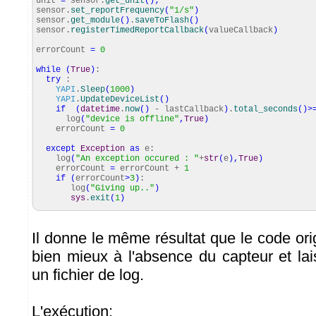
unit
=
sensor.
get_unit
(
)
;
sensor.
set_reportFrequency
(
"1/s"
)
sensor.
get_module
(
)
.
saveToFlash
(
)
sensor.
registerTimedReportCallback
(
valueCallback
)
errorCount
=
0
while
(
True
)
:
try
:
YAPI
.
Sleep
(
1000
)
YAPI
.
UpdateDeviceList
(
)
if
(
datetime
.
now
(
)
- lastCallback
)
.
total_seconds
(
)
>
log
(
"device is offline"
,
True
)
errorCount
=
0
except
Exception
as
e:
log
(
"An exception occured : "
+
str
(
e
)
,
True
)
errorCount
=
errorCount +
1
if
(
errorCount
>
3
)
:
log
(
"Giving up.."
)
sys
.
exit
(
1
)
Il donne le même résultat que le code origi
bien mieux à l'absence du capteur et la
un fichier de log.
L'exécution: