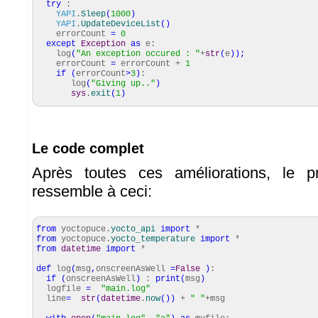
try
:
YAPI
.
Sleep
(
1000
)
YAPI
.
UpdateDeviceList
(
)
errorCount
=
0
except
Exception
as
e:
log
(
"An exception occured : "
+
str
(
e
)
)
;
errorCount
=
errorCount +
1
if
(
errorCount
>
3
)
:
log
(
"Giving up.."
)
sys
.
exit
(
1
)
Le code complet
Après toutes ces améliorations, le 
ressemble à ceci:
from
yoctopuce.
yocto_api
import
*
from
yoctopuce.
yocto_temperature
import
*
from
datetime
import
*
def
log
(
msg
,
onscreenAsWell
=
False
)
:
if
(
onscreenAsWell
)
:
print
(
msg
)
logfile
=
"main.log"
line
=
str
(
datetime
.
now
(
)
)
+
" "
+msg