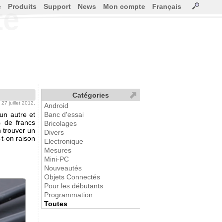
e
Produits
Support
News
Mon compte
Français
te
Catégories
e 27 juillet 2012.
Android
un autre et
Banc d'essai
s de francs
Bricolages
n trouver un
Divers
-t-on raison
Electronique
Mesures
Mini-PC
Nouveautés
Objets Connectés
Pour les débutants
Programmation
Toutes