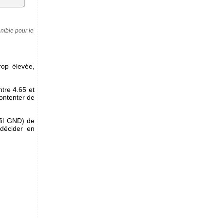
nible pour le
rop élevée,
ntre 4.65 et
ontenter de
 fil GND) de
décider en