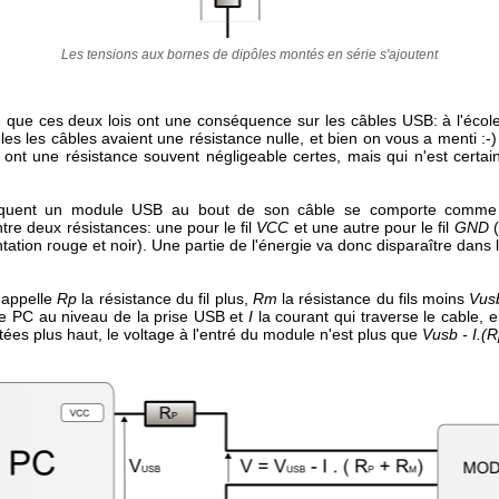
Les tensions aux bornes de dipôles montés en série s'ajoutent
ve que ces deux lois ont une conséquence sur les câbles USB: à l'écol
les les câbles avaient une résistance nulle, et bien on vous a menti :-
s ont une résistance souvent négligeable certes, mais qui n'est certa
quent un module USB au bout de son câble se comporte comme s'
ntre deux résistances: une pour le fil
VCC
et une autre pour le fil
GND
(
entation rouge et noir). Une partie de l'énergie va donc disparaître dans le
 appelle
Rp
la résistance du fil plus,
Rm
la résistance du fils moins
Vus
 le PC au niveau de la prise USB et
I
la courant qui traverse le cable, 
itées plus haut, le voltage à l'entré du module n'est plus que
Vusb - I.(