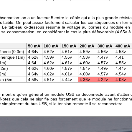
servation: on a un facteur 5 entre le câble qui a la plus grande résista
lus faible. On peut assez facilement calculer les conséquences en term
. Le tableau ci-dessous résume le voltage au bornes du module en 
 sa consommation, en considérant le cas le plus défavorable (4.65v à 
50 mA
100 mA
150 mA
200 mA
300 mA
400 mA
neric (0.3m)
4.64v
4.62v
4.61v
4.59v
4.56v
4.53v
énerique (1m)
4.62v
4.59v
4.56v
4.53v
4.47v
4.41
(1m)
4.64
4.62v
4.61v
4.60v
4.57v
4.55v
.2m)
4.62v
4.60v
4.57v
4.54v
4.49v
4.44v
(2m)
4.64v
4.62v
4.61v
4.60v
4.57v
4.54v
an (5m
4.58v
4.51v
4.44v
4.36v
4.22v
4.08v
e montre qu'en général un module USB se déconnecte avant d'atteind
 Notez que cela ne signifie pas forcement que le module ne fonctionne
 simplement du bus USB, si la tension remonte il se reconnectera.