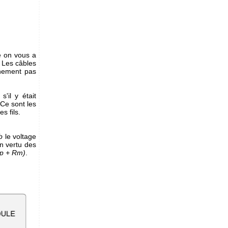
e on vous a
) Les câbles
inement pas
il y était
Ce sont les
s fils.
b
le voltage
en vertu des
Rp + Rm)
.