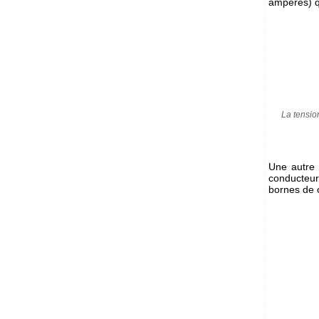
ampères) qu
La tensio
Une autre 
conducteur
bornes de 