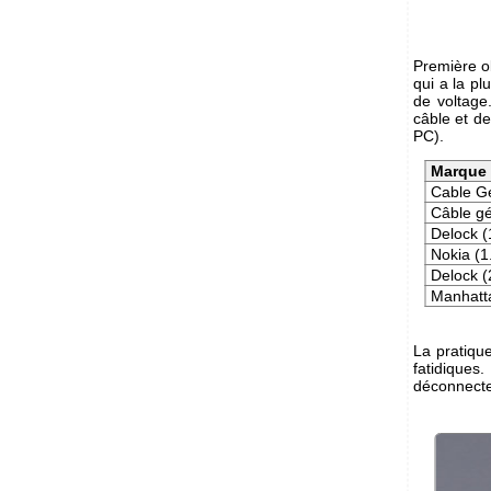
Première ob
qui a la p
de voltage
câble et de
PC).
Marque
Cable Gé
Câble g
Delock 
Nokia (1
Delock 
Manhatt
La pratiqu
fatidiques.
déconnecte