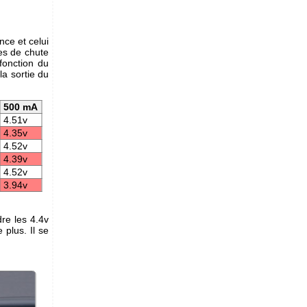
nce et celui
es de chute
fonction du
la sortie du
500 mA
4.51v
4.35v
4.52v
4.39v
4.52v
3.94v
re les 4.4v
 plus. Il se