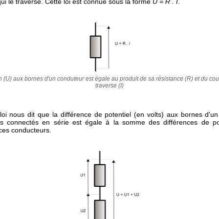
i le traverse. Cette loi est connue sous la forme
U = R . I
.
n (U) aux bornes d'un conduteur est égale au produit de sa résistance (R) et du cour
traverse (I)
loi nous dit que la différence de potentiel (en volts) aux bornes d'u
s connectés en série est égale à la somme des différences de po
ces conducteurs.