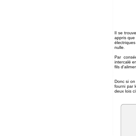
Il se trou
appris que 
électrique
nulle.
Par consé
intercalé e
fils d'alim
Donc si on
fourni par
deux lois c