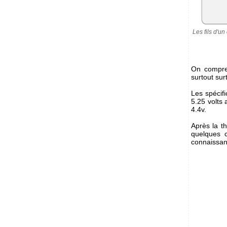
Les fils d'u
On compren
surtout su
Les spécifi
5.25 volts
4.4v.
Après la th
quelques 
connaissan