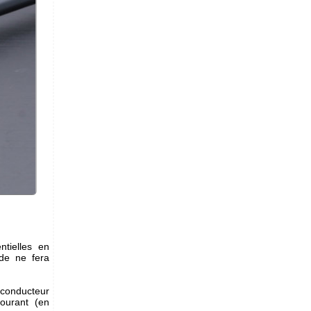
tielles en
 de ne fera
n conducteur
courant (en