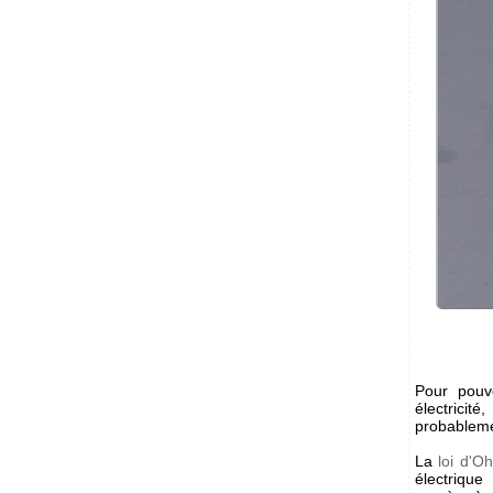
Pour pouv
électricit
probableme
La
loi d'O
électrique