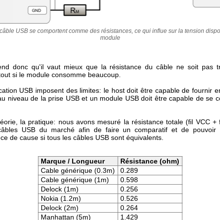
n câble USB se comportent comme des résistances, ce qui influe sur la tension dispo
module
d donc qu'il vaut mieux que la résistance du câble ne soit pas t
rtout si le module consomme beaucoup.
cation USB imposent des limites: le host doit être capable de fournir e
 au niveau de la prise USB et un module USB doit être capable de se c
éorie, la pratique: nous avons mesuré la résistance totale (fil VCC +
câbles USB du marché afin de faire un comparatif et de pouvoir 
ce de cause si tous les câbles USB sont équivalents.
Marque / Longueur
Résistance (ohm)
Cable générique (0.3m)
0.289
Cable générique (1m)
0.598
Delock (1m)
0.256
Nokia (1.2m)
0.526
Delock (2m)
0.264
Manhattan (5m)
1.429