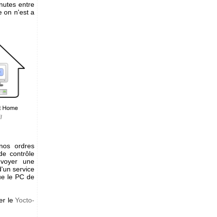
nutes entre
e on n'est a
l
nos ordres
de contrôle
nvoyer une
'un service
que le PC de
er le
Yocto-