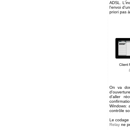
ADSL. L'in
l'envoi d'u
priori pas 
On va don
d'ouvertur
d'aller r
confirmati
Windows: ai
contrôle so
Le codage 
Relay
ne pr