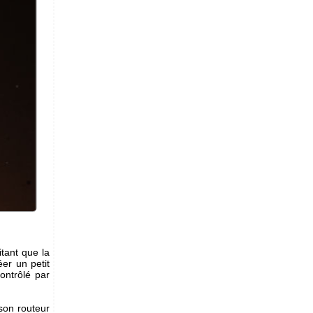
itant que la
éer un petit
ontrôlé par
son routeur