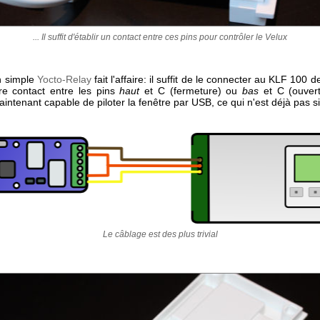
... Il suffit d'établir un contact entre ces pins pour contrôler le Velux
n simple
Yocto-Relay
fait l'affaire: il suffit de le connecter au KLF 100 
ire contact entre les pins
haut
et C (fermeture) ou
bas
et C (ouvert
tenant capable de piloter la fenêtre par USB, ce qui n'est déjà pas si
Le câblage est des plus trivial