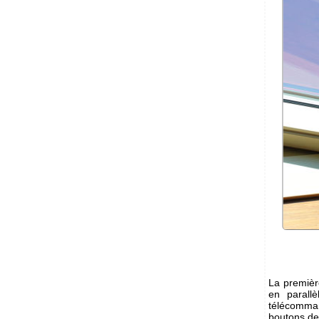
La première
en parall
télécomman
boutons de