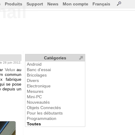
e
Produits
Support
News
Mon compte
Français
mail
Catégories
 le 28 juin 2012.
Android
par
Velux
au
Banc d'essai
om commun
Bricolages
x fabrique
Divers
qui se pose
Electronique
re depuis un
Mesures
Mini-PC
Nouveautés
Objets Connectés
Pour les débutants
Programmation
Toutes