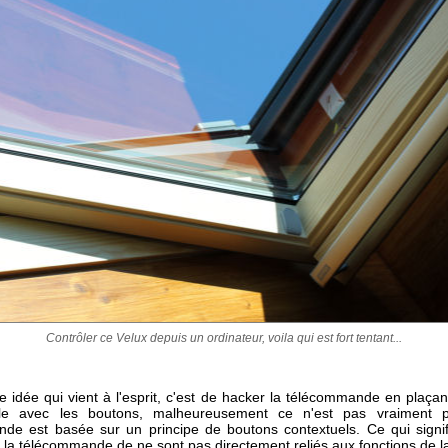
Contrôler ce Velux depuis un ordinateur, voila qui est fort tentant...
 idée qui vient à l'esprit, c'est de hacker la télécommande en plaçan
èle avec les boutons, malheureusement ce n'est pas vraiment po
de est basée sur un principe de boutons contextuels. Ce qui signi
 la télécommande de ne sont pas directement reliés aux fonctions de la