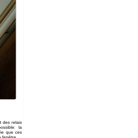
t des relais
ssible: la
fie que ces
 fenêtre.