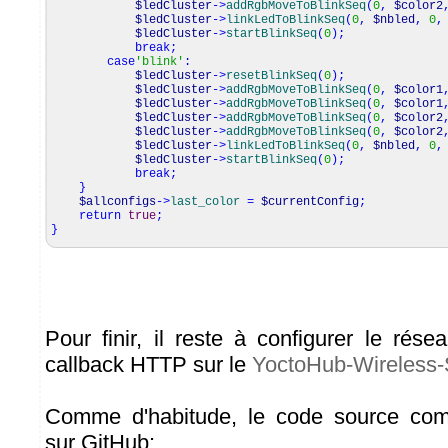
$ledCluster
->
addRgbMoveToBlinkSeq
(
0
,
$color2
$ledCluster
->
linkLedToBlinkSeq
(
0
,
$nbled
,
0
,
$ledCluster
->
startBlinkSeq
(
0
)
;
break
;
case
'blink'
:
$ledCluster
->
resetBlinkSeq
(
0
)
;
$ledCluster
->
addRgbMoveToBlinkSeq
(
0
,
$color1
$ledCluster
->
addRgbMoveToBlinkSeq
(
0
,
$color1
$ledCluster
->
addRgbMoveToBlinkSeq
(
0
,
$color2
$ledCluster
->
addRgbMoveToBlinkSeq
(
0
,
$color2
$ledCluster
->
linkLedToBlinkSeq
(
0
,
$nbled
,
0
,
$ledCluster
->
startBlinkSeq
(
0
)
;
break
;
}
$allconfigs
->
last_color
=
$currentConfig
;
return
true
;
}
Pour finir, il reste à configurer le rés
callback HTTP sur le
YoctoHub-Wireless
Comme d'habitude, le code source comp
sur GitHub: