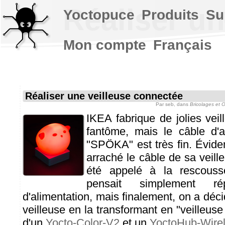
Réaliser un
Yoctopuce
Produits
Su
Mon compte
Français
Réaliser une veilleuse connectée
Par
seb
, dans
Bricolages et 
IKEA fabrique de jolies vei
fantôme, mais le câble d'a
"SPÖKA" est très fin. Évid
arraché le câble de sa veill
été appelé à la rescousse
pensait simplement r
d'alimentation, mais finalement, on a déci
veilleuse en la transformant en "veilleuse
d'un
Yocto-Color-V2
et un
YoctoHub-Wire