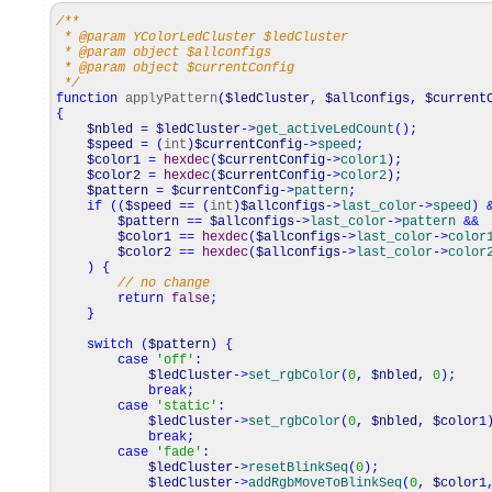
/**
* @param YColorLedCluster $ledCluster
* @param object $allconfigs
* @param object $currentConfig
*/
function
applyPattern
(
$ledCluster
,
$allconfigs
,
$current
{
$nbled
=
$ledCluster
->
get_activeLedCount
(
)
;
$speed
=
(
int
)
$currentConfig
->
speed
;
$color1
=
hexdec
(
$currentConfig
->
color1
)
;
$color2
=
hexdec
(
$currentConfig
->
color2
)
;
$pattern
=
$currentConfig
->
pattern
;
if
(
(
$speed
==
(
int
)
$allconfigs
->
last_color
->
speed
)
$pattern
==
$allconfigs
->
last_color
->
pattern
&&
$color1
==
hexdec
(
$allconfigs
->
last_color
->
color
$color2
==
hexdec
(
$allconfigs
->
last_color
->
color
)
{
// no change
return
false
;
}
switch
(
$pattern
)
{
case
'off'
:
$ledCluster
->
set_rgbColor
(
0
,
$nbled
,
0
)
;
break
;
case
'static'
:
$ledCluster
->
set_rgbColor
(
0
,
$nbled
,
$color1
break
;
case
'fade'
:
$ledCluster
->
resetBlinkSeq
(
0
)
;
$ledCluster
->
addRgbMoveToBlinkSeq
(
0
,
$color1