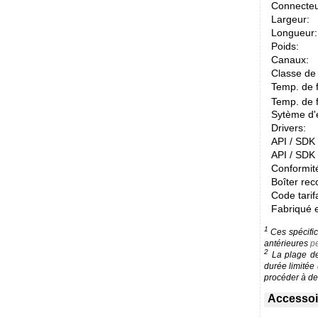
Connecteu
Largeur:
Longueur:
Poids:
Canaux:
Classe de 
Temp. de 
Temp. de 
Sytème d'e
Drivers:
API / SDK /
API / SDK 
Conformit
Boîter re
Code tarif
Fabriqué 
1
Ces spécific
antérieures
pe
2
La plage de 
durée limitée
procéder à des
Accessoir