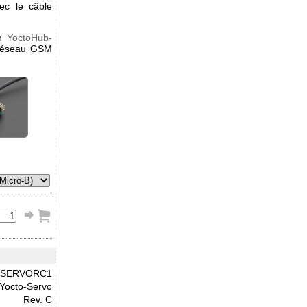
ec le câble
un
YoctoHub-
réseau GSM
SERVORC1
Yocto-Servo
Rev. C