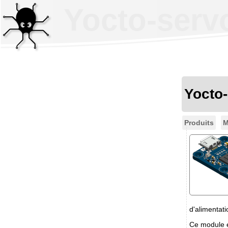
Yocto-serv
Yocto
Produits
M
d'alimentati
Ce module e