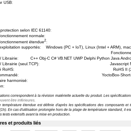
r USB:
protection selon IEC 61140:
fonctionnement normale:
2
fonctionnement étendue
:
xploitation supportés:
Windows (PC + IoT), Linux (Intel + ARM), ma
Fonctionne
 Librairie:
C++ Obj-C C# VB.NET UWP Delphi Python Java Andr
/ Librairie (seul.TCP):
Javascript
é RoHS:
RoHS II 
commandé:
YoctoBox-Short
aire harmonisé:
en:
ations correspondent à la révision matérielle actuelle du produit. Les spécificatio
uvent être inférieures
.
température étendue est définie d'après les spécifications des composants et 
 (1h). En cas d'utilisation prolongée hors de la plage de température standard, il 
 tests extensifs avant la mise en production.
es et produits liés