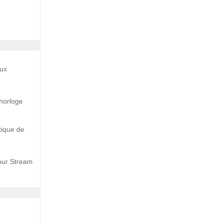
ux
 horloge
tique de
our Stream