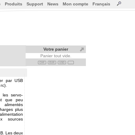
e
Produits
Support
News
Mon compte
Français
Votre panier
Panier tout vide.
CHF
EUR
USD
. . .
er par USB
rc).
 les servo-
nt que peu
 alimentés
charges plus
alimentation
x sources
B. Les deux