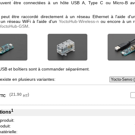
euvent être connectées à un hôte USB A, Type C ou Micro-B av
peut être raccordé directement à un réseau Ethernet à l'aide d'
 un réseau WiFi à l'aide d'un
YoctoHub-Wireless-n
ou encore à un 
YoctoHub-GSM
.
USB et boîtiers sont à commander séparément.
xiste en plusieurs variantes:
(21.90
)
TTC
HT
1
tions
 produit:
oduit:
atérielle: