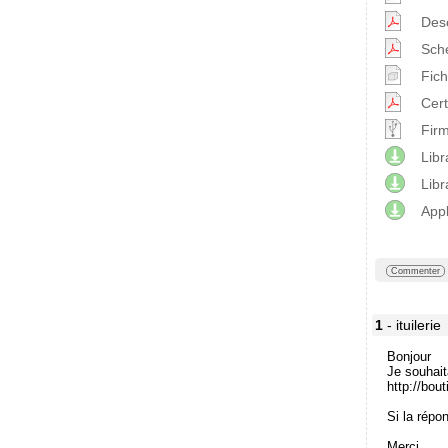
Desc
Sch
Fic
Cert
Firm
Libr
Lib
Appl
Commenter
1
- ituilerie
Bonjour
Je souhait
http://bou
Si la répo
Merci