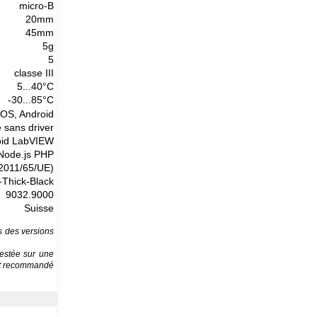
micro-B
20mm
45mm
5g
5
classe III
5...40°C
-30...85°C
cOS, Android
 sans driver
oid LabVIEW
 Node.js PHP
(2011/65/UE)
-Thick-Black
9032.9000
Suisse
ns des versions
testée sur une
est recommandé