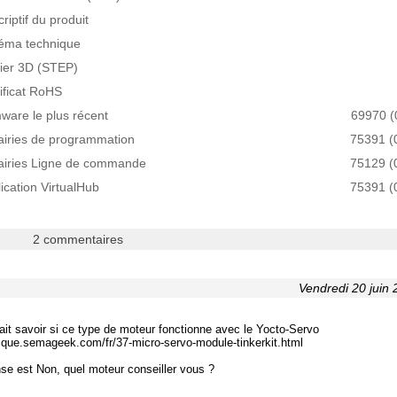
riptif du produit
éma technique
hier 3D (STEP)
ificat RoHS
ware le plus récent
69970 (
airies de programmation
75391 (
rairies Ligne de commande
75129 (
ication VirtualHub
75391 (
2 commentaires
Vendredi 20 juin
ait savoir si ce type de moteur fonctionne avec le Yocto-Servo
tique.semageek.com/fr/37-micro-servo-module-tinkerkit.html
nse est Non, quel moteur conseiller vous ?