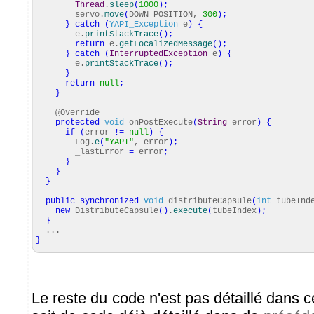
Thread
.
sleep
(
1000
)
;
servo.
move
(
DOWN_POSITION,
300
)
;
}
catch
(
YAPI_Exception
e
)
{
e.
printStackTrace
(
)
;
return
e.
getLocalizedMessage
(
)
;
}
catch
(
InterruptedException
e
)
{
e.
printStackTrace
(
)
;
}
return
null
;
}
@Override
protected
void
onPostExecute
(
String
error
)
{
if
(
error
!=
null
)
{
Log.
e
(
"YAPI"
, error
)
;
_lastError
=
error
;
}
}
}
public
synchronized
void
distributeCapsule
(
int
tubeInd
new
DistributeCapsule
(
)
.
execute
(
tubeIndex
)
;
}
...
}
Le reste du code n'est pas détaillé dans cet 