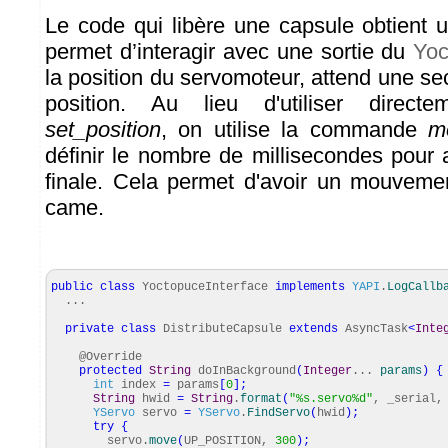
Le code qui libère une capsule obtient 
permet d’interagir avec une sortie du
Yoc
la position du servomoteur, attend une se
position. Au lieu d'utiliser direc
set_position
, on utilise la commande
m
définir le nombre de millisecondes pour a
finale. Cela permet d'avoir un mouvemen
came.
public
class
YoctopuceInterface
implements
YAPI
.
LogCallb
...
private
class
DistributeCapsule
extends
AsyncTask
<
Inte
@Override
protected
String
doInBackground
(
Integer
...
params
)
{
int
index
=
params
[
0
]
;
String
hwid
=
String
.
format
(
"%s.servo%d"
, _serial,
YServo
servo
=
YServo
.
FindServo
(
hwid
)
;
try
{
servo.
move
(
UP_POSITION,
300
)
;