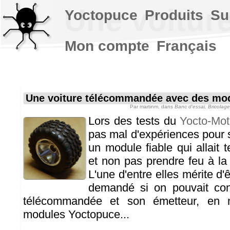
Une voitur
Yoctopuce
Produits
Su
Mon compte
Français
Une voiture télécommandée avec des mo
Par
martinm
, dans
Banc d'essai, Bricolag
Lors des tests du
Yocto-Mo
pas mal d'expériences pour s
un module fiable qui allait 
et non pas prendre feu à la
L'une d'entre elles mérite d'ê
demandé si on pouvait cons
télécommandée et son émetteur, en n'
modules Yoctopuce...