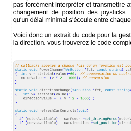
pas forcément interpréter et transmettre
changement de position des joysticks. I
qu'un délai minimal s'écoule entre chaque 
Voici donc un extrait du code pour la ges
la direction. vous trouverez le code comp
// callbacks appelés à chaque fois qu'un joystick est bo
static
void
PowerChange
(
YAnButton
*
fct,
const
string
&
val
{
int
v
=
strtoint
(
value
)
+
60
;
// compensation du neutr
motorValue
=
-
(
v
*
2
-
1000
)
;
// conversion
}
static
void
directionChange
(
YAnButton
*
fct,
const
string
{
int
v
=
strtoint
(
value
)
;
directionValue
=
(
v
*
2
-
1000
)
;
}
static
void
refreshCarControls
(
void
)
{
if
(
motorAvailable
)
carPower
-
>
set_drivingForce
(
motor
if
(
servoAvailable
)
carDirection
-
>
set_position
(
direc
}