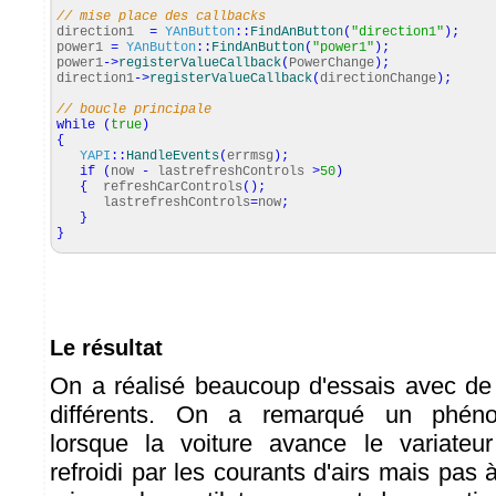
// mise place des callbacks
direction1
=
YAnButton
::
FindAnButton
(
"direction1"
)
;
power1
=
YAnButton
::
FindAnButton
(
"power1"
)
;
power1
-
>
registerValueCallback
(
PowerChange
)
;
direction1
-
>
registerValueCallback
(
directionChange
)
;
// boucle principale
while
(
true
)
{
YAPI
::
HandleEvents
(
errmsg
)
;
if
(
now
-
lastrefreshControls
>
50
)
{
refreshCarControls
(
)
;
lastrefreshControls
=
now
;
}
}
Le résultat
On a réalisé beaucoup d'essais avec d
différents. On a remarqué un phéno
lorsque la voiture avance le variateur
refroidi par les courants d'airs mais pas à 