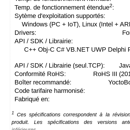
2
Temp. de fonctionnement étendue
:
Sytème d'exploitation supportés:
Windows (PC + IoT), Linux (Intel + A
Drivers:
Fo
API / SDK / Librairie:
C++ Obj-C C# VB.NET UWP Delphi P
API / SDK / Librairie (seul.TCP):
Jav
Conformité RoHS:
RoHS III (2
Boîter recommandé:
YoctoBo
Code tarifaire harmonisé:
Fabriqué en:
1
Ces spécifications correspondent à la révision
produit. Les spécifications des versions an
inférieures
.