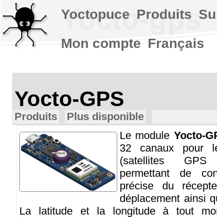
Yocto-gps
Yoctopuce
Produits
Su
Mon compte
Français
Yocto-GPS
Produits
Plus disponible
Le module
Yocto-G
32 canaux pour 
(satellites G
permettant de con
précise du récept
déplacement ainsi q
La latitude et la longitude à tout m