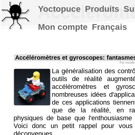
Accéléromèt
Yoctopuce
Produits
Su
Mon compte
Français
Accéléromètres et gyroscopes: fantasmes 
Par
mvuill
La généralisation des contrô
outils de réalité augmen
accéléromètres et gyros
nombreuses idées d'applicat
de ces applications tienne
que de la réalité, en ra
physiques de base que l'enthousiasme fa
Voici donc un petit rappel pour vous 
déconvenues...