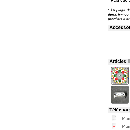
Fabriqué 
1
La plage de 
durée limitée
procéder à des
Accessoir
Articles 
Téléchar
Manu
Manu