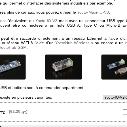
e qui permet d'interfacer des systèmes industriels par exemple.
rez plus de canaux, vous pouvez utiliser le
Yocto-Maxi-IO-V3
.
est l'équivalent du
Yocto-IO-V2
mais avec un connecteur USB type-
euvent être connectées à un hôte USB A, Type C ou Micro-B av
peut être raccordé directement à un réseau Ethernet à l'aide d'
 un réseau WiFi à l'aide d'un
YoctoHub-Wireless-n
ou encore à un 
YoctoHub-GSM
.
USB et boîtiers sont à commander séparément.
xiste en plusieurs variantes:
(62.20
)
TTC
HT