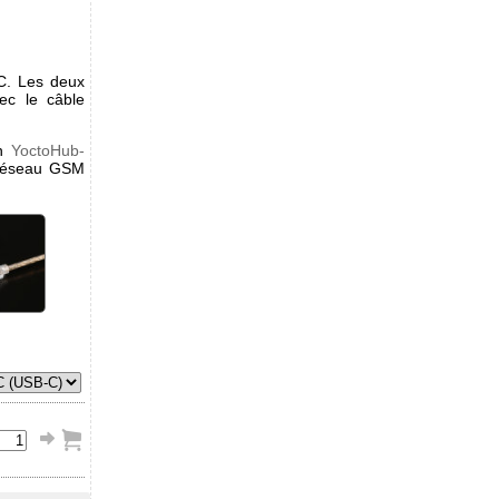
C. Les deux
ec le câble
un
YoctoHub-
réseau GSM