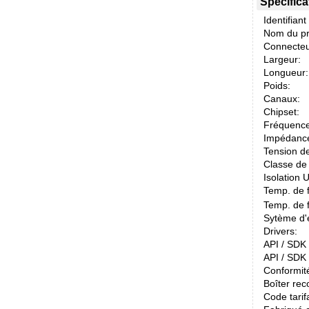
Spécifica
Identifiant
Nom du pr
Connecteu
Largeur:
Longueur:
Poids:
Canaux:
Chipset:
Fréquence
Impédance
Tension de
Classe de 
Isolation 
Temp. de 
Temp. de 
Sytème d'e
Drivers:
API / SDK /
API / SDK 
Conformit
Boîter re
Code tarif