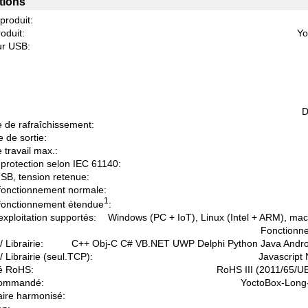
tions
 produit:
oduit:
Yo
r USB:
D
 de rafraîchissement:
 de sortie:
 travail max.:
protection selon IEC 61140:
USB, tension retenue:
fonctionnement normale:
1
fonctionnement étendue
:
xploitation supportés:
Windows (PC + IoT), Linux (Intel + ARM), ma
Fonctionne
 Librairie:
C++ Obj-C C# VB.NET UWP Delphi Python Java Andr
/ Librairie (seul.TCP):
Javascript
é RoHS:
RoHS III (2011/65/U
commandé:
YoctoBox-Long-
aire harmonisé: