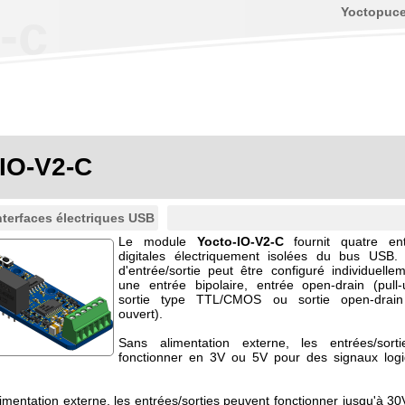
Yoctopuc
-c
-IO-V2-C
nterfaces électriques USB
Le module
Yocto-IO-V2-C
fournit quatre entr
digitales électriquement isolées du bus USB.
d'entrée/sortie peut être configuré individuel
une entrée bipolaire, entrée open-drain (pull-
sortie type TTL/CMOS ou sortie open-drain 
ouvert).
Sans alimentation externe, les entrées/sort
fonctionner en 3V ou 5V pour des signaux logi
imentation externe, les entrées/sorties peuvent fonctionner jusqu'à 3