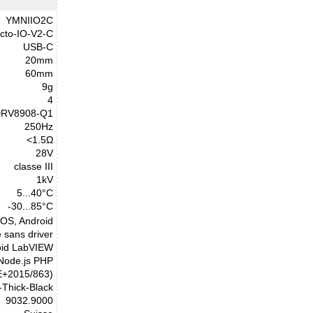
YMNIIO2C
cto-IO-V2-C
USB-C
20mm
60mm
9g
4
RV8908-Q1
250Hz
<1.5Ω
28V
classe III
1kV
5...40°C
-30...85°C
cOS, Android
 sans driver
oid LabVIEW
 Node.js PHP
E+2015/863)
Thick-Black
9032.9000