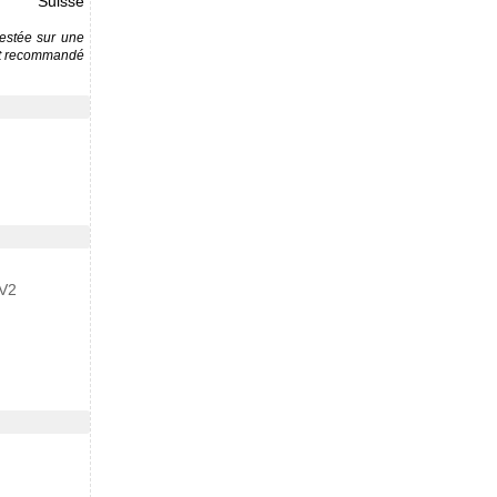
Suisse
testée sur une
est recommandé
-V2