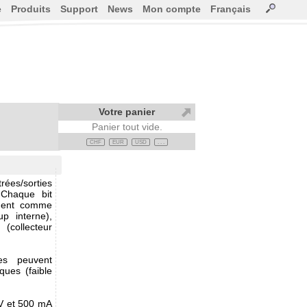
e
Produits
Support
News
Mon compte
Français
Votre panier
Panier tout vide.
CHF
EUR
USD
. . .
ées/sorties
 Chaque bit
lement comme
up interne),
(collecteur
ies peuvent
ques (faible
0V et 500 mA