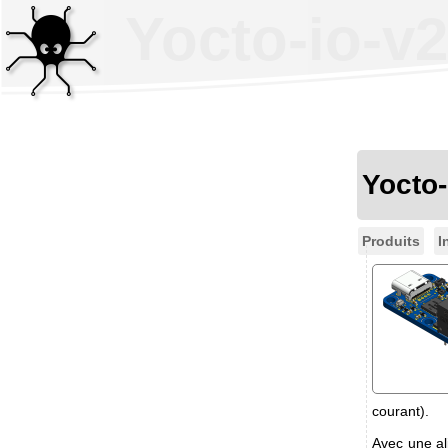
Yocto-io-v2
Yocto
Produits
I
courant).
Avec une al