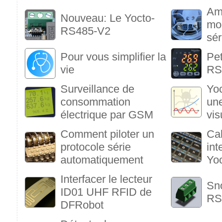
Amé
Nouveau: Le Yocto-
mod
RS485-V2
sér
Pour vous simplifier la
Pet
vie
RS
Surveillance de
Yoc
consommation
une
électrique par GSM
vis
Comment piloter un
Cal
protocole série
int
automatiquement
Yo
Interfacer le lecteur
Sn
ID01 UHF RFID de
RS
DFRobot