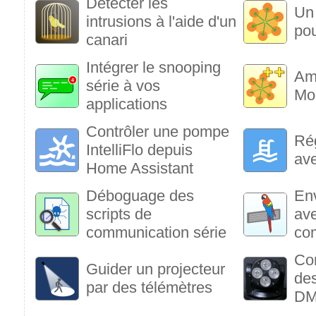
Détecter les
Un 
intrusions à l'aide d'un
po
canari
Intégrer le snooping
Amé
série à vos
Mo
applications
Contrôler une pompe
Rég
IntelliFlo depuis
av
Home Assistant
Déboguage des
En
scripts de
av
communication série
co
Co
Guider un projecteur
des
par des télémètres
DM