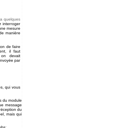
y a quelques
 interroger
 une mesure
 de manière
on de faire
nt, il faut
 on devait
envoyée par
s, qui vous
gs du module
aque message
réception du
el, mais qui
obs: