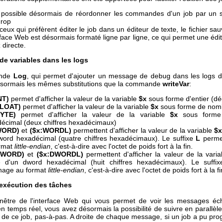
t possible désormais de réordonner les commandes d'un job par un 
drop
ceux qui préfèrent éditer le job dans un éditeur de texte, le fichier s
erface Web est désormais formaté ligne par ligne, ce qui permet une édit
 directe.
de variables dans les logs
nde
Log
, qui permet d'ajouter un message de debug dans les logs 
ésormais les mêmes substitutions que la commande
writeVar
:
NT)
permet d'afficher la valeur de la variable
$x
sous forme d'entier (dé
FLOAT)
permet d'afficher la valeur de la variable
$x
sous forme de nomb
BYTE)
permet d'afficher la valeur de la variable
$x
sous forme 
écimal (deux chiffres hexadécimaux)
WORD)
et
($x:WORDL)
permettent d'afficher la valeur de la variable
$
word hexadécimal (quatre chiffres hexadécimaux). Le suffixe
L
permet
ormat
little-endian
, c'est-à-dire avec l'octet de poids fort à la fin.
DWORD)
et
($x:DWORDL)
permettent d'afficher la valeur de la vari
e d'un dword hexadécimal (huit chiffres hexadécimaux). Le suffi
ichage au format
little-endian
, c'est-à-dire avec l'octet de poids fort à la fi
'exécution des tâches
nêtre de l'interface Web qui vous permet de voir les messages é
 en temps réel, vous avez désormais la possibilité de suivre en parallèle
 de ce job, pas-à-pas. A droite de chaque message, si un job a pu prog