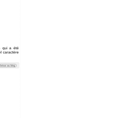
s qui a été
l caractère
Retour au blog