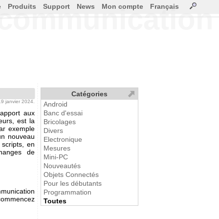
e
Produits
Support
News
Mon compte
Français
 communication 
Catégories
 19 janvier 2024.
Android
rapport aux
Banc d'essai
urs, est la
Bricolages
par exemple
Divers
 un nouveau
Electronique
scripts, en
Mesures
changes de
Mini-PC
Nouveautés
Objets Connectés
Pour les débutants
munication
Programmation
 commencez
Toutes