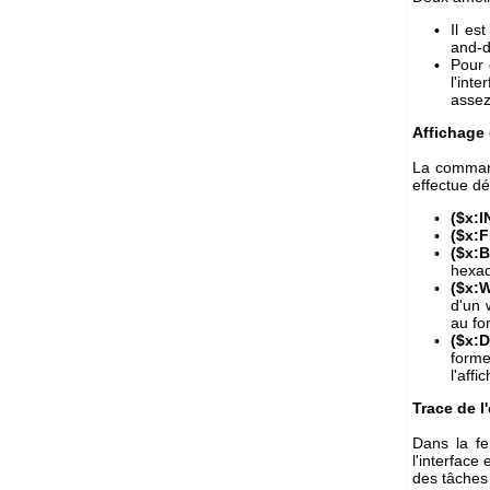
Il es
and-
Pour 
l'int
assez
Affichage 
La comma
effectue d
($x:I
($x:
($x:
hexad
($x:
d'un 
au f
($x:
form
l'aff
Trace de l
Dans la fe
l'interface
des tâches