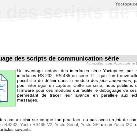
Yoctopuc
des scripts de
age des scripts de communication série
Par
mvuilleu
, dans
Nouveautés
, le
Un avantage notoire des interfaces série Yoctopuce, par 
interfaces RS-232, RS-485 ou série TTL que l'on trouve aille
possibilité de définir dans le module des
jobs autonomes
, 
pour interroger un capteur. Cette semaine, nous publions
firmware pour ces modules qui facilite le déboguage de ces 
permettant de tracer leur avance en parallèle aux é
messages.
êtes pas au clair sur ce que l'on peut faire ou pas avec un
job
de com
to-RS232
,
Yocto-RS485-V2
,
Yocto-Serial
,
Yocto-SPI
ou un
Yocto-I2C
,
 articles suivants: