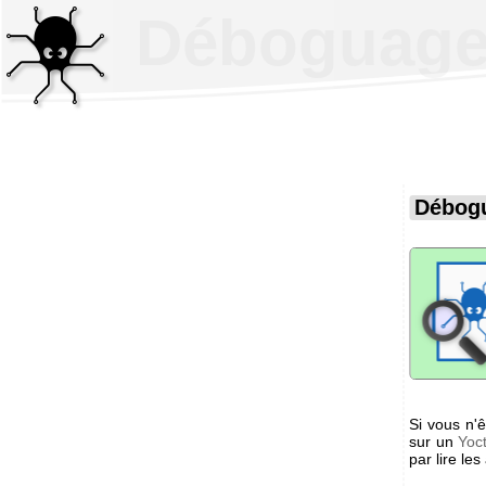
Déboguage 
Débogu
Si vous n'
sur un
Yoc
par lire les