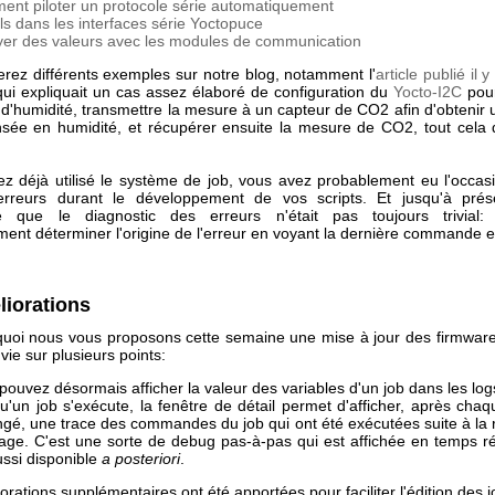
nt piloter un protocole série automatiquement
ls dans les interfaces série Yoctopuce
er des valeurs avec les modules de communication
erez différents exemples sur notre blog, notamment l'
article publié il 
ui expliquait un cas assez élaboré de configuration du
Yocto-I2C
pour
 d'humidité, transmettre la mesure à un capteur de CO2 afin d'obtenir
ée en humidité, et récupérer ensuite la mesure de CO2, tout cela
ez déjà utilisé le système de job, vous avez probablement eu l'occasi
rreurs durant le développement de vos scripts. Et jusqu'à prése
re que le diagnostic des erreurs n'était pas toujours trivial:
ement déterminer l'origine de l'erreur en voyant la dernière commande 
liorations
quoi nous vous proposons cette semaine une mise à jour des firmware
a vie sur plusieurs points:
pouvez désormais afficher la valeur des variables d'un job dans les lo
u'un job s'exécute, la fenêtre de détail permet d'afficher, après ch
gé, une trace des commandes du job qui ont été exécutées suite à la 
ge. C'est une sorte de debug pas-à-pas qui est affichée en temps ré
ussi disponible
a posteriori
.
rations supplémentaires ont été apportées pour faciliter l'édition des j