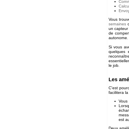
Comme
Calcu
Envoy
Vous trouv
semaines
q
un capteur
de compens
autonome.
Si vous av
quelques e
reconnaît
essentiell
le job.
Les amé
C'est pour
facilitera l
Vous 
Lorsq
échan
messa
est a
Deux amélio