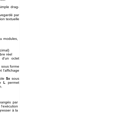
simple drag-
auvegardé par
ion textuelle
du modules,
cimal)
re réel
d'un octet
x
sous forme
 l'affichage
able
$x
sous
xe
L
permet
n.
changés par
 l'exécution
resser à la