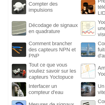
Pre
Compter des
tél
impulsions
LI
Yoc
Décodage de signaux
une
en quadrature
vis
Comment brancher
Co
des capteurs NPN et
fui
PNP
d'a
Tout ce que vous
Amé
vouliez savoir sur les
Yo
capteurs Yoctopuce
Interfacer un
Un
compteur d'eau
vit
Con
Mesures de signaux