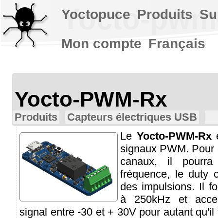
Yocto-pwm
Yoctopuce
Produits
Su
Mon compte
Français
Yocto-PWM-Rx
Produits
Capteurs électriques USB
Le
Yocto-PWM-Rx
e
signaux PWM. Pour 
canaux, il pourra
fréquence, le duty 
des impulsions. Il 
à 250kHz et accep
signal entre -30 et + 30V pour autant qu'il 