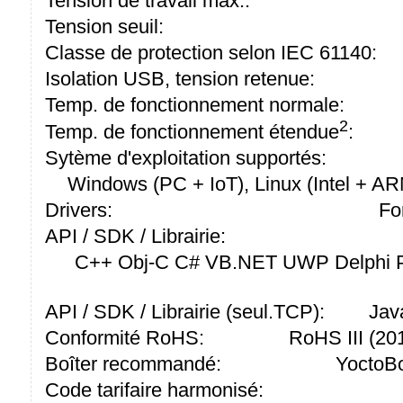
Tension de travail max.:
Tension seuil:
Classe de protection selon IEC 61140:
Isolation USB, tension retenue:
Temp. de fonctionnement normale:
2
Temp. de fonctionnement étendue
:
Sytème d'exploitation supportés:
Windows (PC + IoT), Linux (Intel + A
Drivers:
Fo
API / SDK / Librairie:
C++ Obj-C C# VB.NET UWP Delphi P
API / SDK / Librairie (seul.TCP):
Jav
Conformité RoHS:
RoHS III (2
Boîter recommandé:
YoctoBo
Code tarifaire harmonisé: