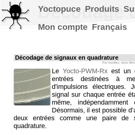
Décodage d
Yoctopuce
Produits
Su
Mon compte
Français
Décodage de signaux en quadrature
Par
mvuilleu
, dans
Mes
Le
Yocto-PWM-Rx
est un 
entrées destinées à me
d'impulsions électriques. 
signal sur chaque entrée éta
même, indépendamment de
Désormais, il est possible d’
deux entrées comme une paire de 
quadrature.