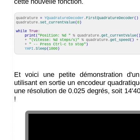
cette nouvelle fonction.
quadrature
=
YQuadratureDecoder
.
FirstQuadratureDecoder
(
)
quadrature.
set_currentValue
(
0
)
while
True
:
print
(
"Position: %d "
% quadrature.
get_currentValue
(
+
"(Vitesse: %d steps/s)"
% quadrature.
get_speed
(
)
+ 
+
" -- Press Ctrl-c to stop"
)
YAPI
.
Sleep
(
1000
)
Et voici une petite démonstration d'un
utilisant en sortie un encodeur quadratiq
une résolution de 0.025 degrés, soit 14'40
!