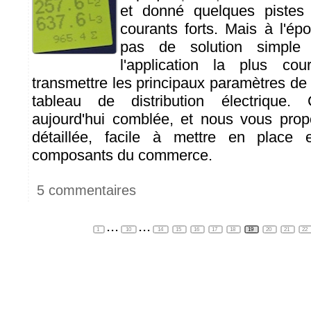
et donné quelques pistes
courants forts. Mais à l'ép
pas de solution simple
l'application la plus co
transmettre les principaux paramètres d
tableau de distribution électrique.
aujourd'hui comblée, et nous vous prop
détaillée, facile à mettre en place
composants du commerce.
5 commentaires
...
...
1
10
14
15
16
17
18
19
20
21
22