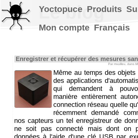
Le blog
Yoctopuce
Produits
Su
Mon compte
Français
Enregistrer et récupérer des mesures sa
Par mvuilleu, dans
M
Même au temps des objets c
des applications d'automati
qui demandent à pouvoi
manière entièrement auto
connection réseau quelle qu'
récemment demandé comme
nos capteurs un tel enregistreur de do
ne soit pas connecté mais dont on po
données à l'aide d'une clé USB par ex