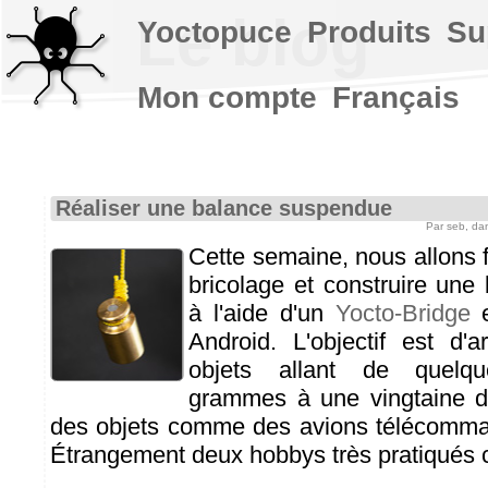
Le blog
Yoctopuce
Produits
Su
Mon compte
Français
Réaliser une balance suspendue
Par seb, d
Cette semaine, nous allons f
bricolage et construire un
à l'aide d'un
Yocto-Bridge
e
Android. L'objectif est d'
objets allant de quelq
grammes à une vingtaine de
des objets comme des avions télécomma
Étrangement deux hobbys très pratiqués 