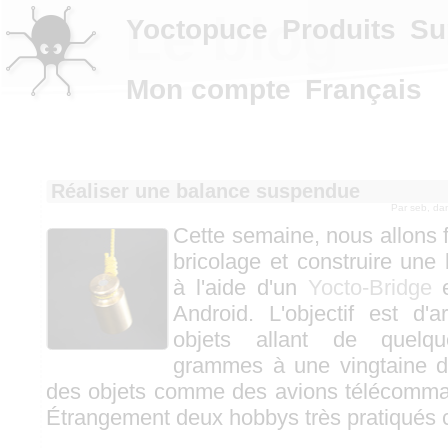
Le blog
Yoctopuce
Produits
Su
Mon compte
Français
Réaliser une balance suspendue
Par seb, d
Cette semaine, nous allons f
bricolage et construire un
à l'aide d'un
Yocto-Bridge
e
Android. L'objectif est d'
objets allant de quelq
grammes à une vingtaine de
des objets comme des avions télécomma
Étrangement deux hobbys très pratiqués 