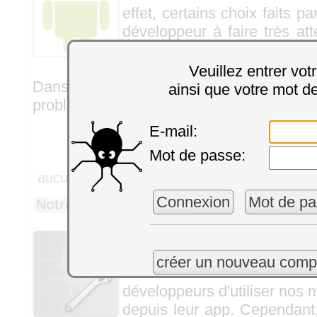
effet, certains choix faits p
développeur à faire très at
d’effectuer les opérations d
plus particulièrement pour
Veuillez entrer vot
Dans cet article, nous allons vous montrer
ainsi que votre mot d
problème.
E-mail:
Mot de passe:
aucun commentaire
Connexion
Mot de pa
Notre nouvelle app Android : Yocto-Tool
Par seb, dans
Andro
On nous demande souvent u
du
VirtualHub
. Elle n'exi
créer un nouveau comp
fournissons une librairie An
développeurs d'utiliser nos
depuis leur app. Cependant