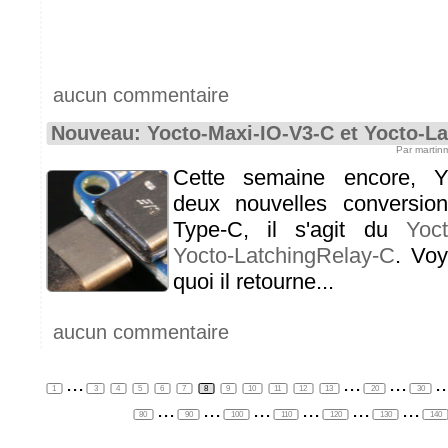
aucun commentaire
Nouveau: Yocto-Maxi-IO-V3-C et Yocto-L
Par martin
Cette semaine encore, Y
deux nouvelles conversi
Type-C, il s'agit du
Yoc
Yocto-LatchingRelay-C
. Vo
quoi il retourne...
aucun commentaire
...
...
...
..
1
3
4
5
6
7
8
9
10
11
12
13
20
30
...
...
...
...
...
...
80
90
100
110
120
130
140