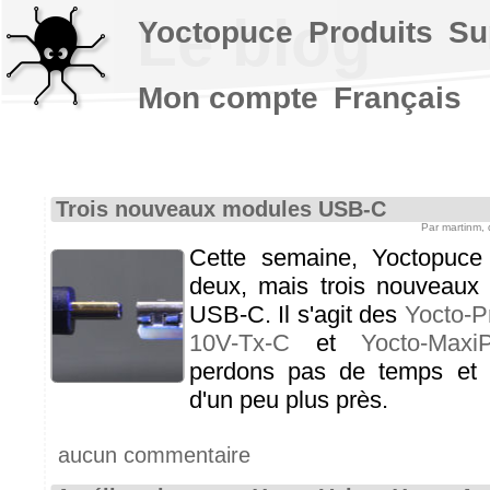
Le blog
Yoctopuce
Produits
Su
Mon compte
Français
Trois nouveaux modules USB-C
Par martinm,
Cette semaine, Yoctopuc
deux, mais trois nouveaux
USB-C. Il s'agit des
Yocto-P
10V-Tx-C
et
Yocto-Maxi
perdons pas de temps et 
d'un peu plus près.
aucun commentaire