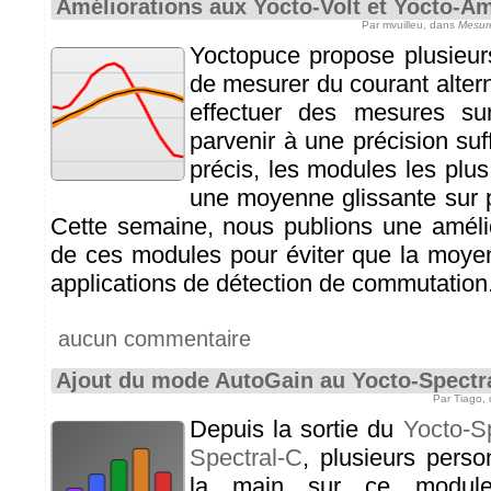
Améliorations aux Yocto-Volt et Yocto-A
Par mvuilleu, dans
Mesur
Yoctopuce propose plusieur
de mesurer du courant altern
effectuer des mesures su
parvenir à une précision su
précis, les modules les plu
une moyenne glissante sur 
Cette semaine, nous publions une améli
de ces modules pour éviter que la moye
applications de détection de commutation
aucun commentaire
Ajout du mode AutoGain au Yocto-Spectra
Par Tiago,
Depuis la sortie du
Yocto-S
Spectral-C
, plusieurs pers
la main sur ce modul