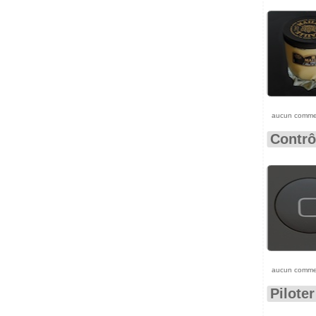
aucun comme
Contrô
aucun comme
Pilote