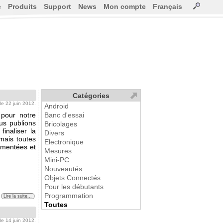
e
Produits
Support
News
Mon compte
Français
Catégories
 le 22 juin 2012.
Android
pour notre
Banc d'essai
ous publions
Bricolages
finaliser la
Divers
mais toutes
Electronique
lémentées et
Mesures
Mini-PC
Nouveautés
Objets Connectés
Pour les débutants
Programmation
Lire la suite...
Toutes
 le 14 juin 2012.