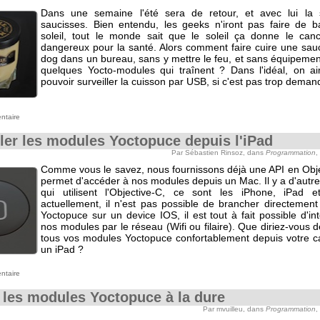
Dans une semaine l'été sera de retour, et avec lui la 
saucisses. Bien entendu, les geeks n'iront pas faire de 
soleil, tout le monde sait que le soleil ça donne le canc
dangereux pour la santé. Alors comment faire cuire une sauc
dog dans un bureau, sans y mettre le feu, et sans équipemen
quelques Yocto-modules qui traînent ? Dans l'idéal, on ai
pouvoir surveiller la cuisson par USB, si c'est pas trop demand
ntaire
ler les modules Yoctopuce depuis l'iPad
Par Sébastien Rinsoz, dans
Programmation
,
Comme vous le savez, nous fournissons déjà une API en Obje
permet d'accéder à nos modules depuis un Mac. Il y a d'autr
qui utilisent l'Objective-C, ce sont les iPhone, iPad e
actuellement, il n'est pas possible de brancher directemen
Yoctopuce sur un device IOS, il est tout à fait possible d'in
nos modules par le réseau (Wifi ou filaire). Que diriez-vous 
tous vos modules Yoctopuce confortablement depuis votre 
un iPad ?
ntaire
r les modules Yoctopuce à la dure
Par mvuilleu, dans
Programmation
,