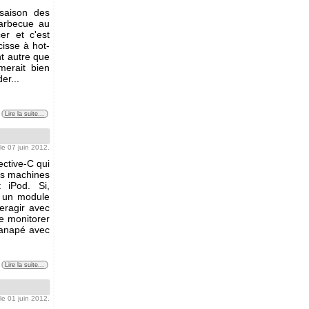
saison des
barbecue au
er et c'est
isse à hot-
t autre que
merait bien
er...
Lire la suite...
 le 07 juin 2012.
ctive-C qui
es machines
t iPod. Si,
t un module
teragir avec
de monitorer
canapé avec
Lire la suite...
 le 01 juin 2012.