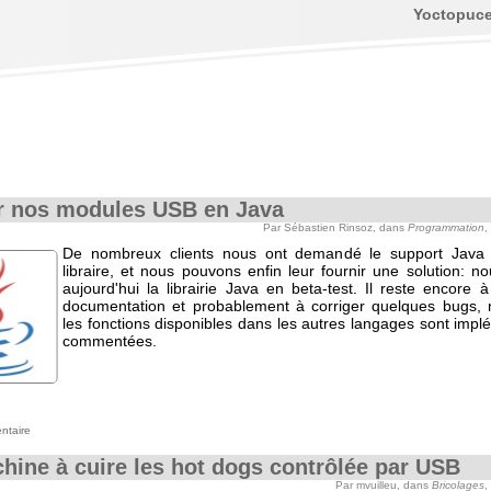
Yoctopuc
er nos modules USB en Java
Par Sébastien Rinsoz, dans
Programmation
,
De nombreux clients nous ont demandé le support Java 
libraire, et nous pouvons enfin leur fournir une solution: n
aujourd'hui la librairie Java en beta-test. Il reste encore à 
documentation et probablement à corriger quelques bugs, 
les fonctions disponibles dans les autres langages sont imp
commentées.
ntaire
hine à cuire les hot dogs contrôlée par USB
Par mvuilleu, dans
Bricolages
,