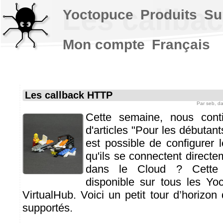
Les callba
Yoctopuce
Produits
Su
Mon compte
Français
Les callback HTTP
Par
seb
, d
Cette semaine, nous conti
d'articles "Pour les débutant
est possible de configurer
qu'ils se connectent directe
dans le Cloud ? Cette f
disponible sur tous les Yo
VirtualHub. Voici un petit tour d’horizo
supportés.