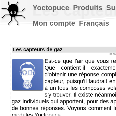
Les capteu
Yoctopuce
Produits
Su
Mon compte
Français
Les capteurs de gaz
Par
mv
Est-ce que l'air que vous re
Que contient-il exactem
d'obtenir une réponse comp
capteur, puisqu'il faudrait e
à un tous les composés volat
s'y trouver. Il existe néanm
gaz individuels qui apportent, pour des ap
de bonnes réponses. Voyons comment les
modules Yoctopuce.