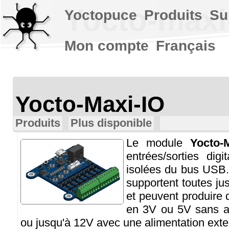
Yocto-maxi
Yoctopuce
Produits
Su
Mon compte
Français
Yocto-Maxi-IO
Produits
Plus disponible
Le module
Yocto-
entrées/sorties digi
isolées du bus USB.
supportent toutes ju
et peuvent produire 
en 3V ou 5V sans al
ou jusqu'à 12V avec une alimentation exte