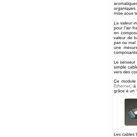
aromatique
organiques. 
mise sous t
La valeur i
pour l'air f
en composan
valeur de b
pas ou mal 
une mesure
composants 
Le senseur 
simple cabl
vers des con
Ce module 
Ethernet
, à
grâce à un
Les cables 