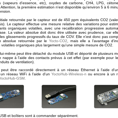
s (vapeurs d'essence, etc), oxydes de carbone, CH4, LPG, cétone
Attention, la première estimation n'est disponible qu'environ 5 à 6 min
ension.
nitiale retournée par le capteur est de 450 ppm équivalents CO2 (vale
rais). Le capteur effectue une mesure relative des variations pour esti
ts organiques volatiles, avec une recalibration progressive automa
ase. La valeur absolue doit donc être utilisée avec prudence, car elle
les glissements progressifs du taux de COV. Elle n'est donc pas com
 absolue retournée par le
Yocto-CO2
, mais elle a l'avantage d'in
volatiles organiques plus largement qu'une simple mesure de CO2.
lui-même peut être détaché du module USB et déporté de plusieurs m
e nappe à l'aide des contacts prévus à cet effet (par exemple pour le
duits de ventilation).
peut être raccordé directement à un réseau Ethernet à l'aide d'
 un réseau WiFi à l'aide d'un
YoctoHub-Wireless-n
ou encore à un 
YoctoHub-GSM
.
USB et boîtiers sont à commander séparément.