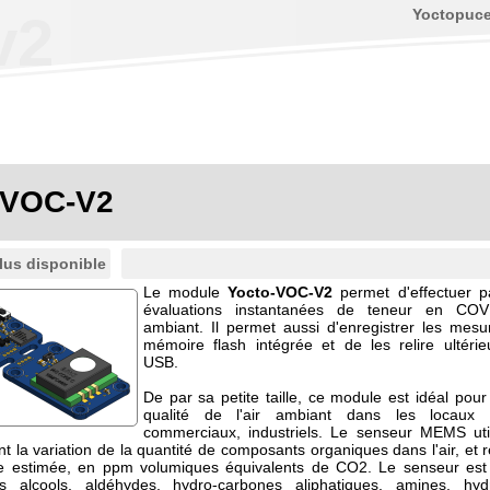
Yoctopuc
v2
-VOC-V2
lus disponible
Le module
Yocto-VOC-V2
permet d'effectuer 
évaluations instantanées de teneur en COV
ambiant. Il permet aussi d'enregistrer les mes
mémoire flash intégrée et de les relire ultéri
USB.
De par sa petite taille, ce module est idéal pour 
qualité de l'air ambiant dans les locaux ré
commerciaux, industriels. Le senseur MEMS uti
 la variation de la quantité de composants organiques dans l'air, et 
ale estimée, en ppm volumiques équivalents de CO2. Le senseur est
es alcools, aldéhydes, hydro-carbones aliphatiques, amines, hyd