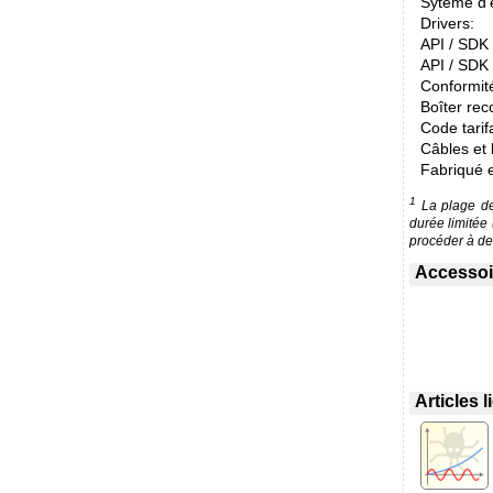
Sytème d'e
Drivers:
API / SDK /
API / SDK 
Conformit
Boîter re
Code tarif
Câbles et 
Fabriqué 
1
La plage de 
durée limitée
procéder à des
Accessoir
Articles 