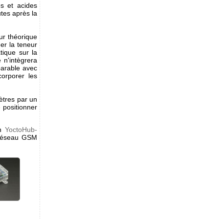
s et acides
utes après la
ur théorique
mer la teneur
tique sur la
 n'intègrera
parable avec
corporer les
ètres par un
 positionner
un
YoctoHub-
réseau GSM