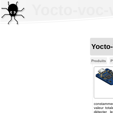
Yocto-voc-
Yocto
Produits
P
constamment
valeur tot
détecter l