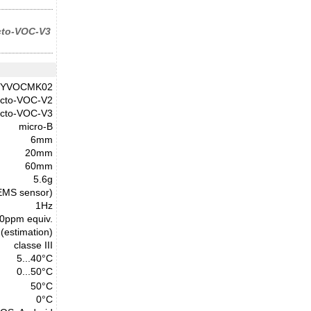
cto-VOC-V3
YVOCMK02
cto-VOC-V2
cto-VOC-V3
micro-B
6mm
20mm
60mm
5.6g
EMS sensor)
1Hz
0ppm equiv.
 (estimation)
classe III
5...40°C
0...50°C
50°C
0°C