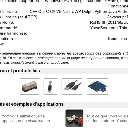
xploitation supportés:
Windows (PC + IoT), Linux (Intel + ARM), ma
Fonctionne
 Librairie:
C++ Obj-C C# VB.NET UWP Delphi Python Java Andr
/ Librairie (seul.TCP):
Javascript
é RoHS:
RoHS III (2011/65/U
commandé:
YoctoBox-Long-Thin-
aire harmonisé:
boîtiers:
disponible
en:
température étendue est définie d'après les spécifications des composants et 
 (1h). En cas d'utilisation prolongée hors de la plage de température standard, il 
 tests extensifs avant la mise en production.
es et produits liés
liés et exemples d'applications
Yocto-Visualization, une
Tout ce que vous vouli
application de visualisation
sur les capteurs Yocto