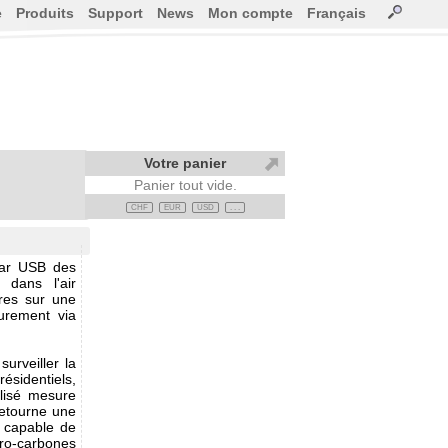
e
Produits
Support
News
Mon compte
Français
Votre panier
Panier tout vide.
CHF
EUR
USD
. . .
par USB des
 dans l'air
ures sur une
eurement via
surveiller la
sidentiels,
lisé mesure
retourne une
 capable de
ro-carbones