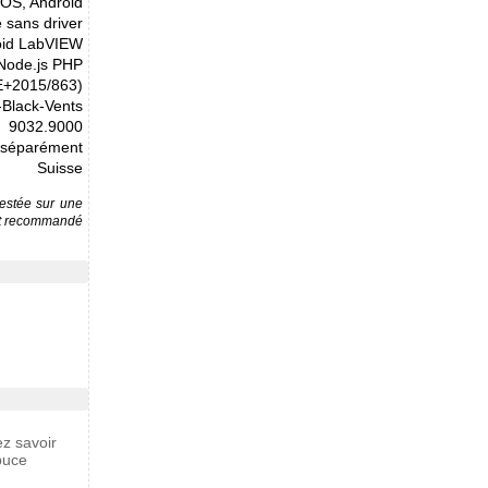
cOS, Android
 sans driver
oid LabVIEW
 Node.js PHP
E+2015/863)
Black-Vents
9032.9000
s séparément
Suisse
testée sur une
est recommandé
ez savoir
puce