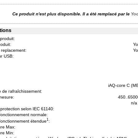
Ce produit n'est plus disponible. Il a été remplacé par le
Yo
tions
 produit:
oduit:
Yo
e replacement:
Yo
r USB:
:
iAQ-core C (M
 de rafraîchissement:
mesure:
450..6500
n/a
protection selon IEC 61140:
fonctionnement normale:
1
fonctionnement étendue
:
re Max:
re Min: