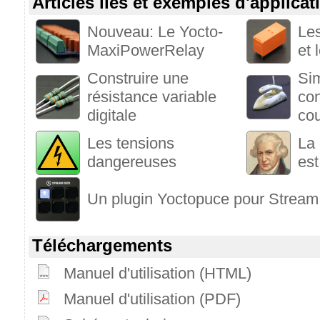
Articles liés et exemples d'applicat
Nouveau: Le Yocto-
Les
MaxiPowerRelay
et 
Construire une
Sim
résistance variable
co
digitale
cou
Les tensions
La
dangereuses
est
Un plugin Yoctopuce pour Strea
Téléchargements
Manuel d'utilisation (HTML)
Manuel d'utilisation (PDF)