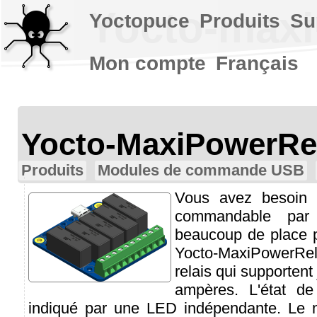
Yocto-maxi
Yoctopuce
Produits
Su
Mon compte
Français
Yocto-MaxiPowerRe
Produits
Modules de commande USB
Vous avez besoin d
commandable pa
beaucoup de place po
Yocto-MaxiPower
relais qui supportent
ampères. L'état de
indiqué par une LED indépendante. Le 