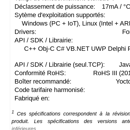
Déclassement de puissance:
17mA / °C
Sytème d'exploitation supportés:
Windows (PC + IoT), Linux (Intel + A
Drivers:
Fo
API / SDK / Librairie:
C++ Obj-C C# VB.NET UWP Delphi P
API / SDK / Librairie (seul.TCP):
Jav
Conformité RoHS:
RoHS III (2
Boîter recommandé:
Yoct
Code tarifaire harmonisé:
Fabriqué en:
1
Ces spécifications correspondent à la révision
produit. Les spécifications des versions an
inférieures
.