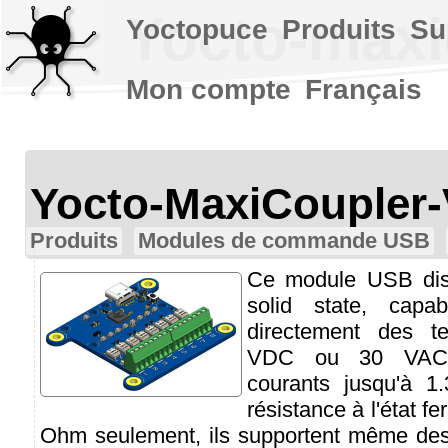
Yocto-maxi
Yoctopuce
Produits
Su
Mon compte
Français
Yocto-MaxiCoupler
Produits
Modules de commande USB
Ce module USB disp
solid state, cap
directement des t
VDC ou 30 VAC 
courants jusqu'à 1
résistance à l'état f
Ohm seulement, ils supportent même des