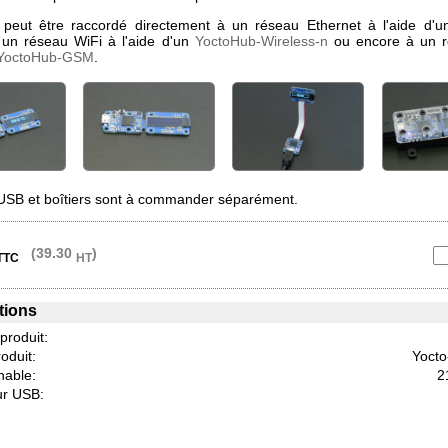
peut être raccordé directement à un réseau Ethernet à l'aide d'
 un réseau WiFi à l'aide d'un
YoctoHub-Wireless-n
ou encore à un 
YoctoHub-GSM
.
USB et boîtiers sont à commander séparément.
(39.30
)
TTC
HT
tions
 produit:
oduit:
Yocto
hable:
2
r USB: