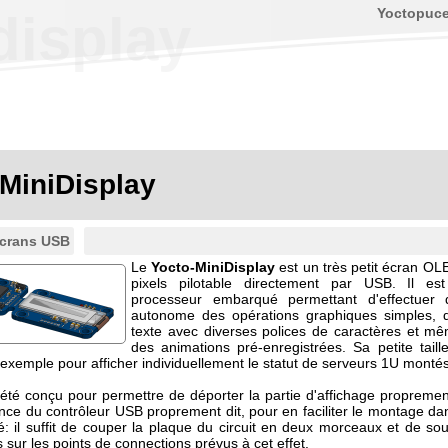
Yoctopuc
display
MiniDisplay
crans USB
Le
Yocto-MiniDisplay
est un très petit écran O
pixels pilotable directement par USB. Il es
processeur embarqué permettant d'effectuer
autonome des opérations graphiques simples, d
texte avec diverses polices de caractères et m
des animations pré-enregistrées. Sa petite tail
ar exemple pour afficher individuellement le statut de serveurs 1U monté
a été conçu pour permettre de déporter la partie d'affichage propremen
ance du contrôleur USB proprement dit, pour en faciliter le montage dan
é: il suffit de couper la plaque du circuit en deux morceaux et de sou
ls sur les points de connections prévus à cet effet.