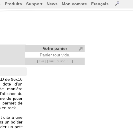
e
Produits
Support
News
Mon compte
Français
Votre panier
Panier tout vide.
CHF
EUR
USD
. . .
LED de 96x16
t doté d'un
 de manière
'afficher du
ême de jouer
le permet de
s en rack.
t dite à une
s un boîtier
der un petit