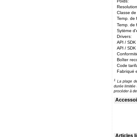
Poids:
Resolution
Classe de 
Temp. de 
Temp. de 
Sytème d'e
Drivers:
API / SDK /
API / SDK 
Conformit
Boîter re
Code tarif
Fabriqué 
1
La plage de 
durée limitée
procéder à des
Accessoir
Articles 