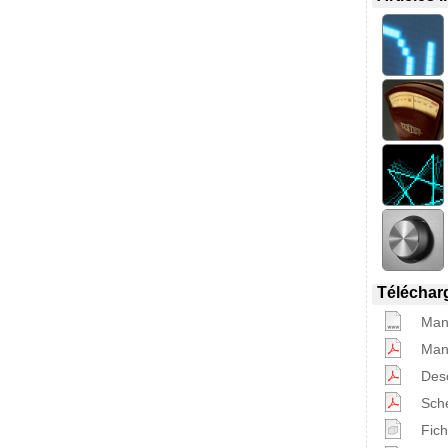
Téléchar
Manu
Manu
Desc
Sch
Fic