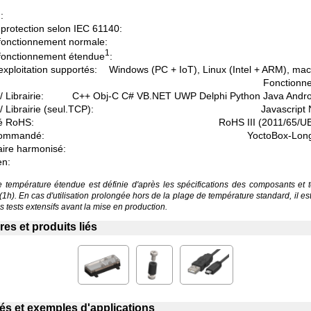
:
protection selon IEC 61140:
fonctionnement normale:
1
fonctionnement étendue
:
xploitation supportés:
Windows (PC + IoT), Linux (Intel + ARM), ma
Fonctionne
 Librairie:
C++ Obj-C C# VB.NET UWP Delphi Python Java Andr
/ Librairie (seul.TCP):
Javascript
é RoHS:
RoHS III (2011/65/U
commandé:
YoctoBox-Long
aire harmonisé:
en:
température étendue est définie d'après les spécifications des composants et 
 (1h). En cas d'utilisation prolongée hors de la plage de température standard, il 
 tests extensifs avant la mise en production.
es et produits liés
liés et exemples d'applications