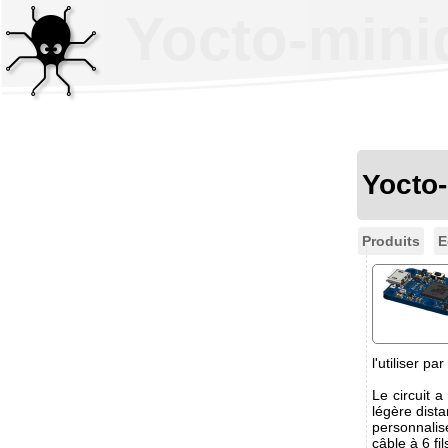
Yocto-mini
Yocto-
Produits
E
l'utiliser p
Le circuit 
légère dist
personnalis
câble à 6 fi