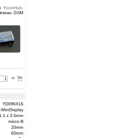
un
YoctoHub-
réseau GSM
YD096X16
-MiniDisplay
1.1 x 3.5mm
micro-B
20mm
60mm