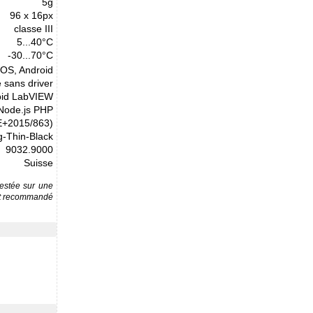
5g
96 x 16px
classe III
5...40°C
-30...70°C
cOS, Android
 sans driver
oid LabVIEW
 Node.js PHP
E+2015/863)
-Thin-Black
9032.9000
Suisse
testée sur une
est recommandé