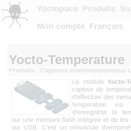
Yocto-temp
Yoctopuce
Produits
Su
Mon compte
Français
Yocto-Temperature
Produits
Capteurs environnementaux 
Le module
Yocto-T
capteur de tempéra
d'effectuer des mes
température via
d'enregistrer la t
sur une mémoire flash intégrée et de les r
via USB. C'est un minuscule thermomè