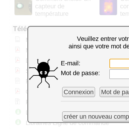
capteur de
cor
température
te
Téléchargements
Veuillez entrer vot
Manuel d'utilisation (HTML)
ainsi que votre mot d
Manuel d'utilisation (PDF)
Descriptif du produit
E-mail:
Schéma technique
Mot de passe:
Fichier 3D (STEP)
Certificat RoHS
Connexion
Mot de pa
Firmware le plus récent
Librairies de programmation
créer un nouveau comp
Librairies Ligne de commande