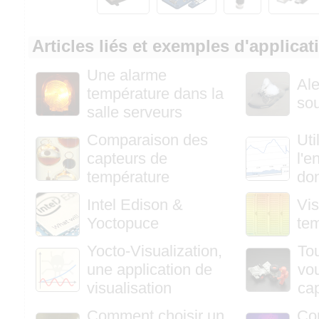
Articles liés et exemples d'applicat
Une alarme
Ale
température dans la
so
salle serveurs
Comparaison des
Uti
capteurs de
l'e
température
do
Intel Edison &
Vis
Yoctopuce
te
Yocto-Visualization,
To
une application de
vou
visualisation
ca
Comment choisir un
Co