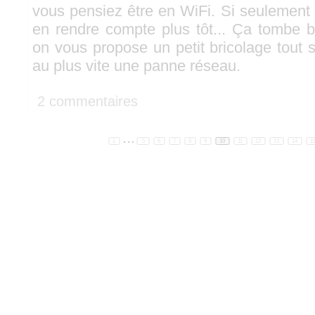
vous pensiez être en WiFi. Si seulement
en rendre compte plus tôt... Ça tombe b
on vous propose un petit bricolage tout 
au plus vite une panne réseau.
2 commentaires
...
1
5
6
7
8
9
10
11
12
13
14
1