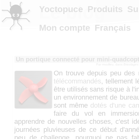
Le blog
Yoctopuce
Produits
Su
Mon compte
Français
Un portique connecté pour mini-quadcop
Par mvuilleu, dans
Bricolages
On trouve depuis peu des
télécommandés
, tellement 
être utilisés sans risque à l
un environnement de bureau
sont même
dotés d'une ca
faire du vol en immersi
apprendre de nouvelles choses, c'est id
journées pluvieuses de ce début d'anné
peu de challenge, pourquoi ne pas fab