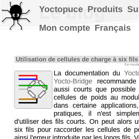
Le blog
Yoctopuce
Produits
Su
Mon compte
Français
Utilisation de cellules de charge à six fils
Par mvuil
La documentation du
Yoct
Yocto-Bridge
recommande l'u
aussi courts que possible 
cellules de poids au modul
dans certaine applications
pratiques, il n'est simpl
d'utiliser des fils courts. On peut alors 
six fils pour raccorder les cellules de 
ainsi l'erreur introduite par les longs fils