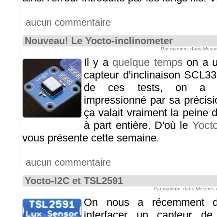
aucun commentaire
Nouveau! Le Yocto-inclinometer
Par martinm, dans
Mesur
Il y a
quelque temps
on a u
capteur d'inclinaison SCL3
de ces tests, on a é
impressionné par sa précisi
ça valait vraiment la peine 
à part entière. D'où le
Yocto
vous présente cette semaine.
aucun commentaire
Yocto-I2C et TSL2591
Par martinm, dans
Mesures 
On nous a récemment 
interfacer un capteur de