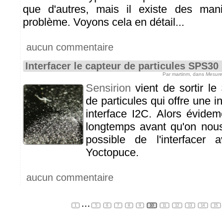
que d'autres, mais il existe des mani
problème. Voyons cela en détail...
aucun commentaire
Interfacer le capteur de particules SPS30
Par martinm, dans
Mesure
Sensirion
vient de sortir le
de particules qui offre une i
interface I2C. Alors évideme
longtemps avant qu'on nous
possible de l'interfacer
Yoctopuce.
aucun commentaire
...
1
5
6
7
8
9
10
11
12
13
14
15