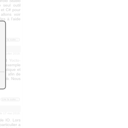
droid Studio
 seul outil
n et C# pour
allons voir
es à l'aide
Lire la suite...
e 19 juillet 2019.
droid
Yocto-
r d'exemple
 pratique et
seau afin de
toHub. Nous
Lire la suite...
 le 17 mai 2019.
le IO. Lors
articulier a