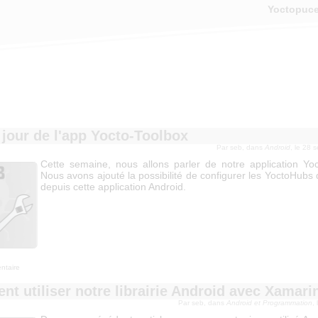
Yoctopuc
 jour de l'app Yocto-Toolbox
Par seb, dans
Android
, le 28 
Cette semaine, nous allons parler de notre application Yoc
Nous avons ajouté la possibilité de configurer les YoctoHubs
depuis cette application Android.
ntaire
t utiliser notre librairie Android avec Xamari
Par seb, dans
Android et Programmation
,