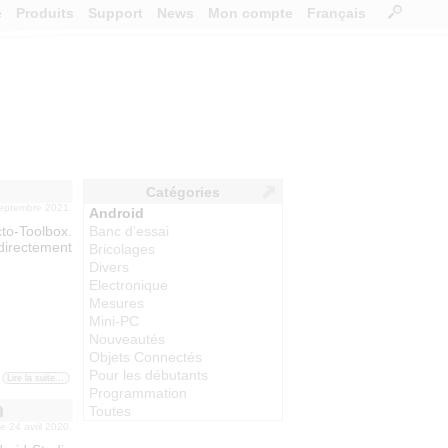
e
Produits
Support
News
Mon compte
Français
Catégories
septembre 2021.
Android
to-Toolbox.
Banc d'essai
 directement
Bricolages
Divers
Electronique
Mesures
Mini-PC
Nouveautés
Objets Connectés
Pour les débutants
Lire la suite...
Programmation
n
Toutes
 le 24 avril 2020.