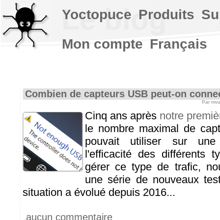
Le blog
Yoctopuce
Produits
Su
Mon compte
Français
Combien de capteurs USB peut-on connec
Par mvu
Cinq ans après
notre premiè
le nombre maximal de cap
pouvait utiliser sur un
l'efficacité des différents
gérer ce type de trafic, n
une série de nouveaux test
situation a évolué depuis 2016...
aucun commentaire