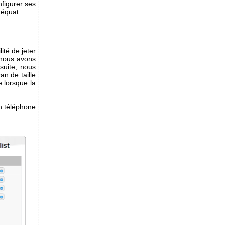
onfigurer ses
déquat.
ité de jeter
t nous avons
 suite, nous
an de taille
e lorsque la
n téléphone