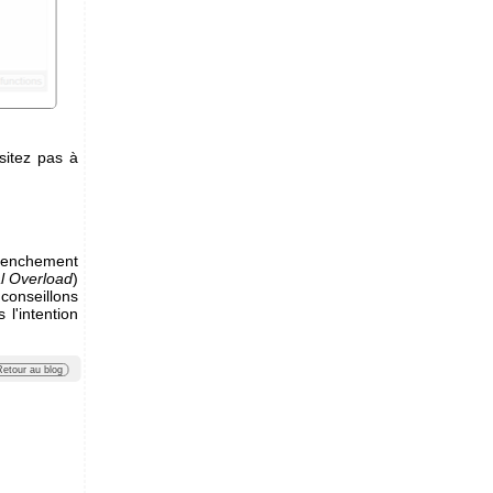
sitez pas à
lenchement
l Overload
)
conseillons
l'intention
Retour au blog