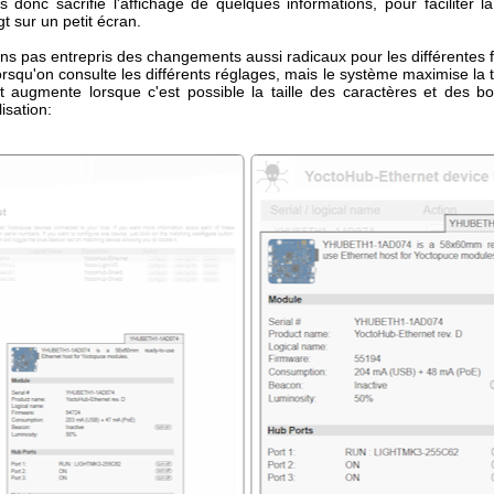
 donc sacrifié l'affichage de quelques informations, pour faciliter la
gt sur un petit écran.
ns pas entrepris des changements aussi radicaux pour les différentes f
orsqu'on consulte les différents réglages, mais le système maximise la t
et augmente lorsque c'est possible la taille des caractères et des b
ilisation: