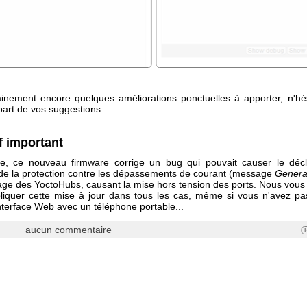
tainement encore quelques améliorations ponctuelles à apporter, n'hé
part de vos suggestions...
f important
e, ce nouveau firmware corrige un bug qui pouvait causer le déc
 de la protection contre les dépassements de courant (message
Genera
ge des YoctoHubs, causant la mise hors tension des ports. Nous vous 
liquer cette mise à jour dans tous les cas, même si vous n'avez pas 
l'interface Web avec un téléphone portable...
aucun commentaire