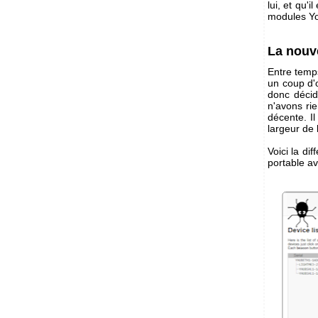
lui, et qu'i
modules Yoc
La nouv
Entre temps
un coup d'o
donc décidé
n'avons rie
décente. Il
largeur de 
Voici la di
portable av