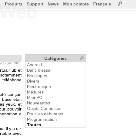
e
Produits
Support
News
Mon compte
Français
e Web
Catégories
le 17 juin 2023.
Android
irtualHub et
Banc d'essai
notemment
Bricolages
n téléphone
Divers
Electronique
Mesures
été conçue
Mini-PC
e base était
Nouveautés
les yeux, et
Objets Connectés
pour pouvoir
mentation à
Pour les débutants
Programmation
Toutes
. Il y a dix
rtable avec