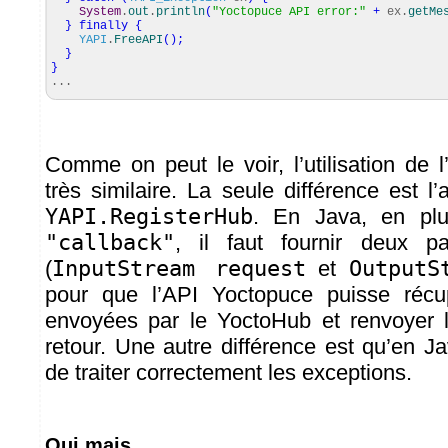
System
.
out
.
println
(
"Yoctopuce API error:"
+
ex.
getMe
}
finally
{
YAPI
.
FreeAPI
(
)
;
}
}
...
Comme on peut le voir, l’utilisation de 
très similaire. La seule différence est 
YAPI.RegisterHub
. En Java, en pl
"callback"
, il faut fournir deux p
(
InputStream request
et
OutputS
pour que l’API Yoctopuce puisse récu
envoyées par le YoctoHub et renvoyer
retour. Une autre différence est qu’en Jav
de traiter correctement les exceptions.
Oui mais....