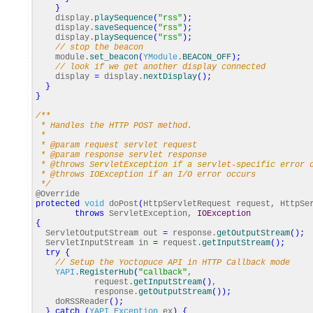
}
display.
playSequence
(
"rss"
)
;
display.
saveSequence
(
"rss"
)
;
display.
playSequence
(
"rss"
)
;
// stop the beacon
module.
set_beacon
(
YModule
.
BEACON_OFF
)
;
// look if we get another display connected
display
=
display.
nextDisplay
(
)
;
}
}
/**
* Handles the HTTP POST method.
*
* @param request servlet request
* @param response servlet response
* @throws ServletException if a servlet-specific error 
* @throws IOException if an I/O error occurs
*/
@Override
protected
void
doPost
(
HttpServletRequest request, HttpSe
throws
ServletException,
IOException
{
ServletOutputStream out
=
response.
getOutputStream
(
)
;
ServletInputStream in
=
request.
getInputStream
(
)
;
try
{
// Setup the Yoctopuce API in HTTP Callback mode
YAPI
.
RegisterHub
(
"callback"
,
request.
getInputStream
(
)
,
response.
getOutputStream
(
)
)
;
doRSSReader
(
)
;
}
catch
(
YAPI_Exception
ex
)
{