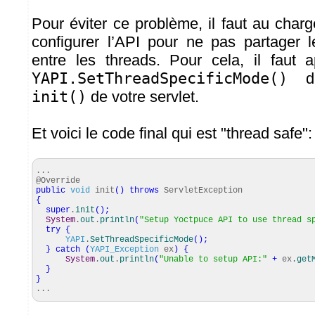
Pour éviter ce problème, il faut au char
configurer l’API pour ne pas partager 
entre les threads. Pour cela, il faut 
YAPI.SetThreadSpecificMode()
da
init()
de votre servlet.
Et voici le code final qui est "thread safe":
...
@Override
public
void
init
(
)
throws
ServletException
{
super
.
init
(
)
;
System
.
out
.
println
(
"Setup Yoctpuce API to use thread s
try
{
YAPI
.
SetThreadSpecificMode
(
)
;
}
catch
(
YAPI_Exception
ex
)
{
System
.
out
.
println
(
"Unable to setup API:"
+
ex.
get
}
}
...