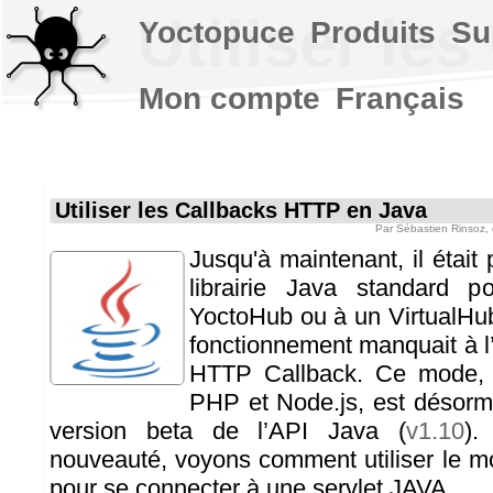
Utiliser le
Yoctopuce
Produits
Su
Mon compte
Français
Utiliser les Callbacks HTTP en Java
Par
Sébastien Rinsoz
,
Jusqu'à maintenant, il était p
librairie Java standard 
YoctoHub ou à un VirtualHu
fonctionnement manquait à l
HTTP Callback. Ce mode, d
PHP et Node.js, est désorm
version beta de l’API Java (
v1.10
).
nouveauté, voyons comment utiliser le 
pour se connecter à une servlet JAVA.