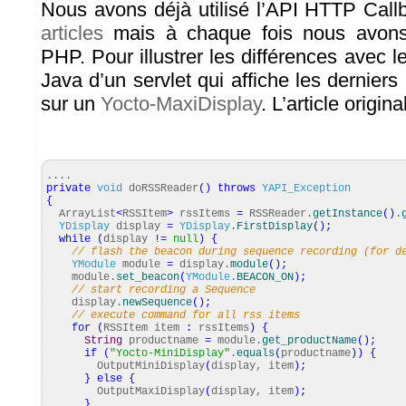
Nous avons déjà utilisé l’API HTTP Cal
articles
mais à chaque fois nous avons 
PHP. Pour illustrer les différences avec l
Java d’un servlet qui affiche les derniers
sur un
Yocto-MaxiDisplay
. L’article origin
....
private
void
doRSSReader
(
)
throws
YAPI_Exception
{
ArrayList
<
RSSItem
>
rssItems
=
RSSReader.
getInstance
(
)
.
YDisplay
display
=
YDisplay
.
FirstDisplay
(
)
;
while
(
display
!=
null
)
{
// flash the beacon during sequence recording (for d
YModule
module
=
display.
module
(
)
;
module.
set_beacon
(
YModule
.
BEACON_ON
)
;
// start recording a Sequence
display.
newSequence
(
)
;
// execute command for all rss items
for
(
RSSItem item
:
rssItems
)
{
String
productname
=
module.
get_productName
(
)
;
if
(
"Yocto-MiniDisplay"
.
equals
(
productname
)
)
{
OutputMiniDisplay
(
display, item
)
;
}
else
{
OutputMaxiDisplay
(
display, item
)
;
}