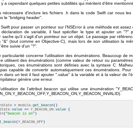
Il y a cependant quelques petites subtilités qui méritent d'être mentionn
us nécessaire d'inclure les fichiers .h dans le code Swift car nous le
s le "bridging header".
 Swift pour passer un pointeur sur l'NSError à une méthode est assez 
 déclaration de variable, il faut spécifier le type et ajouter un "?" 
 sache qu'il s’agit d'un pointeur sur un objet. Le passage par référenc
n "&" (tout comme en Objective-C), mais lors de son utilisation la mê
'être suivie d'un "?".
e particularité concerne l'utilisation des énumérations. Beaucoup de 
aire utilisent des énumérations (comme valeur de retour ou paramètres
storiques, ces énumérations sont définies avec la syntaxe C. Malhe
t pas capable de convertir automatiquement ces énumérations. Pour u
 dans un test il faut ajouter ".value" à la variable et à la valeur de l
mpilateur génère une erreur.
tilisation de l'attribut
beacon
qui utilise une énumération "Y_BE
N_ON,Y_BEACON_OFF,Y_BEACON_ON,Y_BEACON_INVALID).
nState
=
module.
get_beacon
(
)
State.
value
==
Y_BEACON_ON.
value
{
ln
(
"beacon is on"
)
t_beacon
(
Y_BEACON_OFF
)