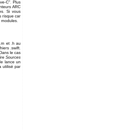
ive-C". Plus
inteurs ARC
es. Si vous
ns risque car
s modules.
 .m et .h au
iers .swift.
 Dans le cas
oire
Sources
de lance un
 utilisé par