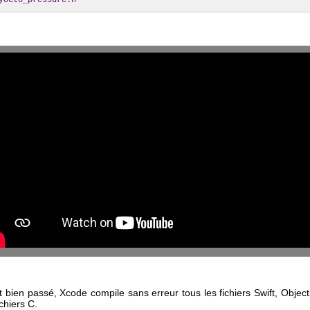
yocto_pressure.h"
st bien passé, Xcode compile sans erreur tous les fichiers Swift, Object
chiers C.