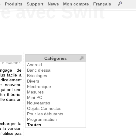
e
Produits
Support
News
Mon compte
Français
ce avec Swift
Catégories
le 11 mars 2015.
Android
angage de
Banc d'essai
us facile à
Bricolages
radicalement
Divers
ce nouveau
Electronique
 qui ont une
Mesures
En théorie,
Mini-PC
llle dans un
Nouveautés
Objets Connectés
Pour les débutants
Programmation
écharger la
Toutes
à la version
'utilise pas