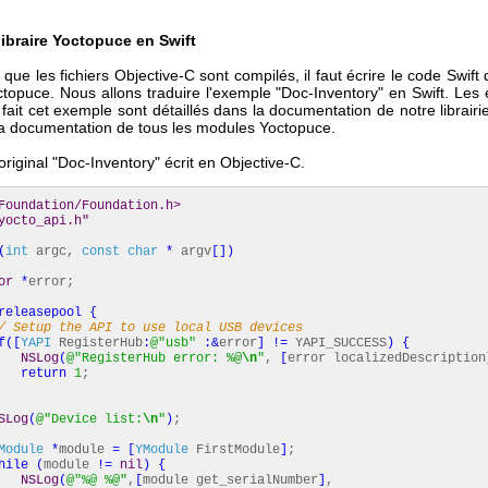
 libraire Yoctopuce en Swift
que les fichiers Objective-C sont compilés, il faut écrire le code Swift qu
octopuce. Nous allons traduire l'exemple "Doc-Inventory" en Swift. Les 
fait cet exemple sont détaillés dans la documentation de notre librairi
la documentation de tous les modules Yoctopuce.
riginal "Doc-Inventory" écrit en Objective-C.
Foundation/Foundation.h>
yocto_api.h"
(
int
argc,
const
char
*
argv
[
]
)
or
*
error;
releasepool
{
/ Setup the API to use local USB devices
f
(
[
YAPI
RegisterHub
:
@
"usb"
:&
error
]
!=
YAPI_SUCCESS
)
{
NSLog
(
@
"RegisterHub error: %@
\n
"
,
[
error localizedDescription
return
1
;
SLog
(
@
"Device list:
\n
"
)
;
Module
*
module
=
[
YModule
FirstModule
]
;
hile
(
module
!=
nil
)
{
NSLog
(
@
"%@ %@"
,
[
module get_serialNumber
]
,