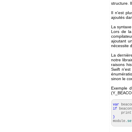
structure. 
Il n'est pl
ajoutés dan
La syntaxe
Lors de la
compilateur
ajoutant u
nécessite d
La dernièr
notre libr
raisons hi
Swift n'es
énumération
sinon le co
Exemple d'u
(Y_BEACO
var
beaco
if
beacon
print
}
module.
se