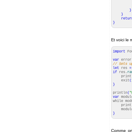
mo
}
}
retur
}
Et voici le
import
Fo
var
error
// Sets u
let
res
=
if
res.
ra
print
exit
(
}
println
(
"
var
modu
while mo
print
modul
}
Comme on 