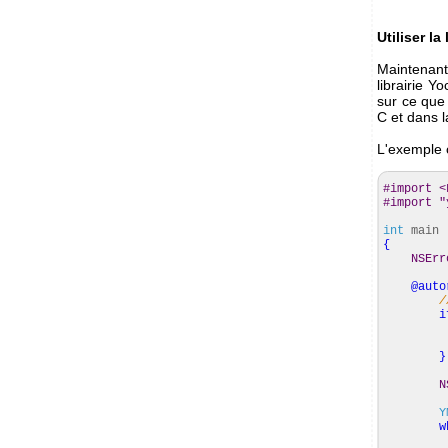
Utiliser la
Maintenant 
librairie Y
sur ce que 
C et dans 
L'exemple o
#import <
#import "
int
main
{
NSErr
@auto
/
i
}
N
Y
w