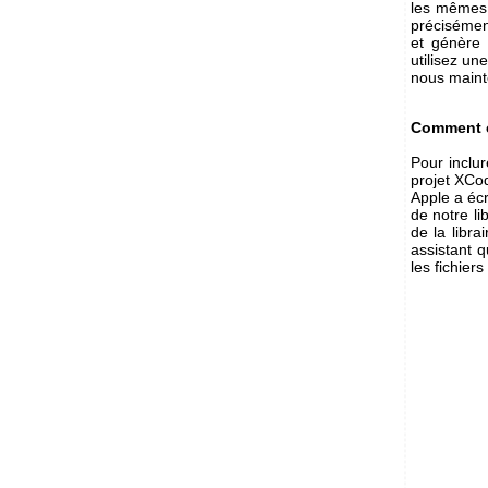
les mêmes o
précisémen
et génère 
utilisez une
nous mainte
Comment co
Pour inclur
projet XCod
Apple a écr
de notre li
de la libr
assistant q
les fichiers 