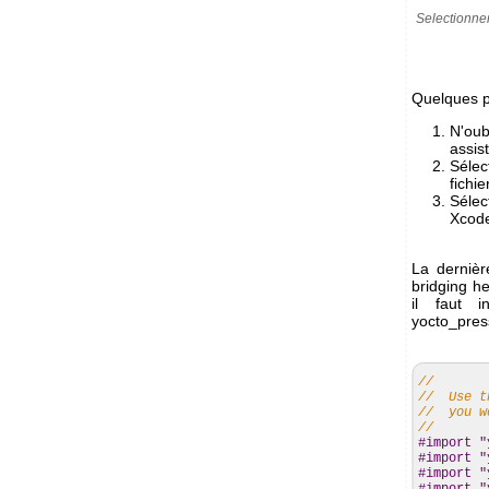
Selectionne
Quelques p
N'oub
assis
Sélec
fichie
Sélec
Xcode
La dernièr
bridging h
il faut i
yocto_pres
//
// Use th
// you wo
//
#import "
#import "
#import "