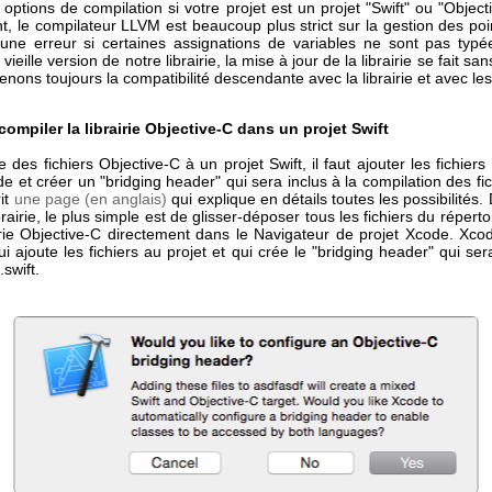
ptions de compilation si votre projet est un projet "Swift" ou "Object
t, le compilateur LLVM est beaucoup plus strict sur la gestion des po
une erreur si certaines assignations de variables ne sont pas typé
 vieille version de notre librairie, la mise à jour de la librairie se fait sa
nons toujours la compatibilité descendante avec la librairie et avec le
mpiler la librairie Objective-C dans un projet Swift
e des fichiers Objective-C à un projet Swift, il faut ajouter les fichiers
e et créer un "bridging header" qui sera inclus à la compilation des fich
it
une page (en anglais)
qui explique en détails toutes les possibilités.
brairie, le plus simple est de glisser-déposer tous les fichiers du répert
airie Objective-C directement dans le Navigateur de projet Xcode. Xco
ui ajoute les fichiers au projet et qui crée le "bridging header" qui sera
.swift.