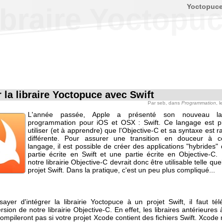
Yoctopuc
 libraire Yoctopu
r la libraire Yoctopuce avec Swift
Par
seb
, dans
Programmation
, 
L'année passée, Apple a présenté son nouveau l
programmation pour iOS et OSX : Swift. Ce langage est pl
utiliser (et à apprendre) que l'Objective-C et sa syntaxe est 
différente. Pour assurer une transition en douceur à 
langage, il est possible de créer des applications "hybrides"
partie écrite en Swift et une partie écrite en Objective-C. 
notre librairie Objective-C devrait donc être utilisable telle que
projet Swift. Dans la pratique, c'est un peu plus compliqué...
sayer d'intégrer la librairie Yoctopuce à un projet Swift, il faut tél
rsion de notre librairie Objective-C. En effet, les libraires antérieures 
mpileront pas si votre projet Xcode contient des fichiers Swift. Xcode n