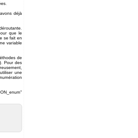
ées.
s avons déjà
déroutante.
pour que le
e se fait en
me variable
méthodes de
). Pour des
ureusement,
tiliser une
'énumération
ACON_enum"