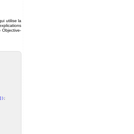
i utilise la
explications
e Objective-
]
)
;