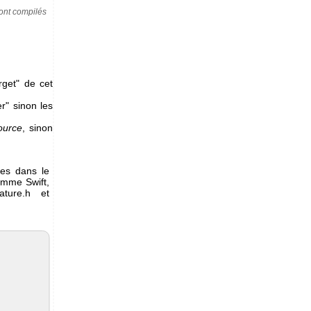
ont compilés
rget" de cet
r" sinon les
ource
, sinon
res dans le
amme Swift,
ature.h et