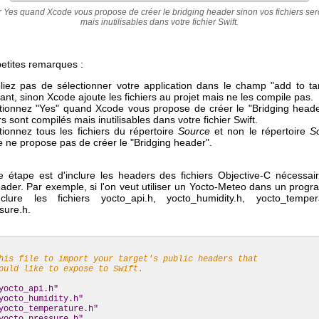
r Yes quand Xcode vous propose de créer le bridging header sinon vos fichiers ser
mais inutilisables dans votre fichier Swift.
etites remarques :
liez pas de sélectionner votre application dans le champ "add to ta
tant, sinon Xcode ajoute les fichiers au projet mais ne les compile pas.
tionnez "Yes" quand Xcode vous propose de créer le "Bridging heade
rs sont compilés mais inutilisables dans votre fichier Swift.
tionnez tous les fichiers du répertoire
Source
et non le répertoire
S
 ne propose pas de créer le "Bridging header".
e étape est d'inclure les headers des fichiers Objective-C nécessai
eader. Par exemple, si l'on veut utiliser un Yocto-Meteo dans un progr
nclure les fichiers yocto_api.h, yocto_humidity.h, yocto_temper
sure.h.
is file to import your target's public headers that
uld like to expose to Swift.
yocto_api.h"
yocto_humidity.h"
yocto_temperature.h"