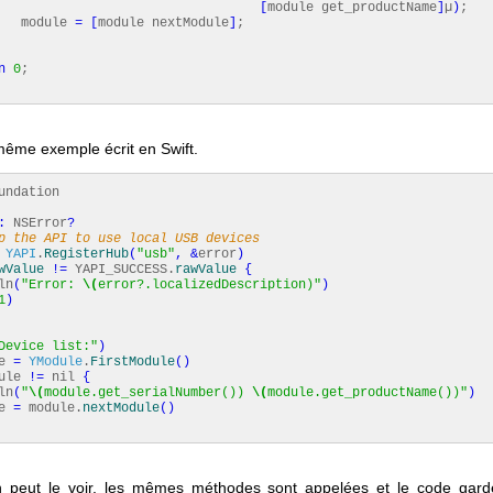
[
module get_productName
]
µ
)
;
dule
=
[
module nextModule
]
;
n
0
;
 même exemple écrit en Swift.
undation
:
NSError
?
p the API to use local USB devices
YAPI
.
RegisterHub
(
"usb"
,
&
error
)
wValue
!=
YAPI_SUCCESS.
rawValue
{
ln
(
"Error:
\(
error?.localizedDescription)"
)
1
)
Device list:"
)
le
=
YModule
.
FirstModule
(
)
dule
!=
nil
{
ln
(
"
\(
module.get_serialNumber())
\(
module.get_productName())"
)
e
=
module.
nextModule
(
)
peut le voir, les mêmes méthodes sont appelées et le code gar