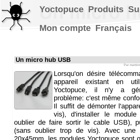
Un micro 
Yoctopuce
Produits
Su
Mon compte
Français
Un micro hub USB
Par
martin
Lorsqu'on désire télécom
appareil existant en ut
Yoctopuce, il n'y a gé
problème: c'est même confon
Il suffit de démonter l'appar
vis), d'installer le module 
oublier de faire sortir le cable USB), 
(sans oublier trop de vis). Avec une
20x45mm. les modules Yoctopuce sont 