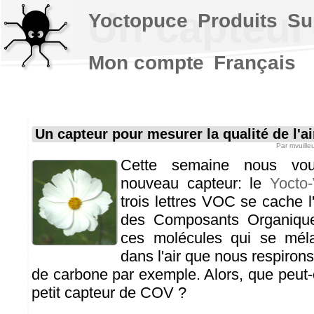
Un capteur 
Yoctopuce
Produits
Su
Mon compte
Français
Un capteur pour mesurer la qualité de l'ai
Par
mvuille
Cette semaine nous vou
nouveau capteur: le
Yocto
trois lettres VOC se cache l
des Composants Organiques
ces molécules qui se méla
dans l'air que nous respiron
de carbone par exemple. Alors, que peut-o
petit capteur de COV ?