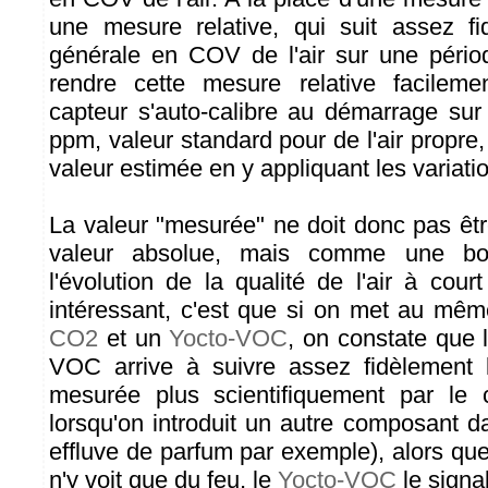
une mesure relative, qui suit assez fi
générale en COV de l'air sur une pério
rendre cette mesure relative facilemen
capteur s'auto-calibre au démarrage su
ppm, valeur standard pour de l'air propre, 
valeur estimée en y appliquant les variat
La valeur "mesurée" ne doit donc pas ê
valeur absolue, mais comme une bon
l'évolution de la qualité de l'air à cou
intéressant, c'est que si on met au mê
CO2
et un
Yocto-VOC
, on constate que 
VOC arrive à suivre assez fidèlement
mesurée plus scientifiquement par le 
lorsqu'on introduit un autre composant d
effluve de parfum par exemple), alors qu
n'y voit que du feu, le
Yocto-VOC
le signa