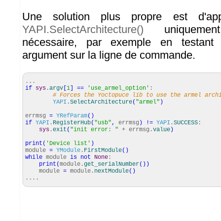
Une solution plus propre est d'ap
YAPI.SelectArchitecture()
uniquement
nécessaire, par exemple en testant
argument sur la ligne de commande.
...
if
sys
.
argv
[
1
]
==
'use_armel_option'
:
# Forces the Yoctopuce lib to use the armel arch
YAPI
.
SelectArchitecture
(
"armel"
)
errmsg
=
YRefParam
(
)
if
YAPI
.
RegisterHub
(
"usb"
,
errmsg
)
!=
YAPI
.
SUCCESS
:
sys
.
exit
(
"init error: "
+ errmsg.
value
)
print
(
'Device list'
)
module
=
YModule
.
FirstModule
(
)
while
module
is
not
None
:
print
(
module.
get_serialNumber
(
)
)
module
=
module.
nextModule
(
)
....