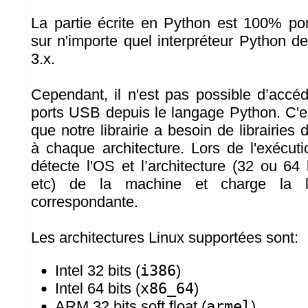
La partie écrite en Python est 100% por
sur n'importe quel interpréteur Python d
3.x.
Cependant, il n'est pas possible d’accé
ports USB depuis le langage Python. C'es
que notre librairie a besoin de librairie
à chaque architecture. Lors de l'exécut
détecte l'OS et l’architecture (32 ou 64
etc) de la machine et charge la li
correspondante.
Les architectures Linux supportées sont:
Intel 32 bits (
i386
)
Intel 64 bits (
x86_64
)
ARM 32 bits soft float (
armel
)