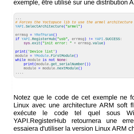
exemple, être utilisé sur une distribution
...
# Forces the Yoctopuce lib to use the armel architecture
YAPI
.
SelectArchitecture
(
"armel"
)
errmsg
=
YRefParam
(
)
if
YAPI
.
RegisterHub
(
"usb"
,
errmsg
)
!=
YAPI
.
SUCCESS
:
sys
.
exit
(
"init error: "
+ errmsg.
value
)
print
(
'Device list'
)
module
=
YModule
.
FirstModule
(
)
while
module
is
not
None
:
print
(
module.
get_serialNumber
(
)
)
module
=
module.
nextModule
(
)
....
Notez que le code de cet exemple ne f
Linux avec une architecture ARM soft flo
exécute le code tel quel sous Wi
YAPI.RegisterHub retournera une erreu
essaiera d'utiliser la version Linux ARM c