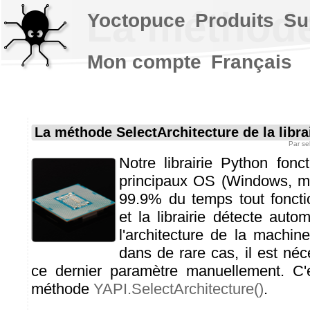
La méthode 
Yoctopuce
Produits
Su
Mon compte
Français
La méthode SelectArchitecture de la libra
Par
se
Notre librairie Python fonct
principaux OS (Windows, m
99.9% du temps tout fonct
et la librairie détecte auto
l'architecture de la machin
dans de rare cas, il est néc
ce dernier paramètre manuellement. C'e
méthode
YAPI.SelectArchitecture()
.