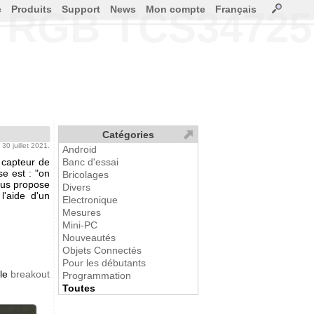
e
Produits
Support
News
Mon compte
Français
ur RGB TCS34725
Catégories
e 30 juillet 2021.
Android
 capteur de
Banc d'essai
e est : "on
Bricolages
ous propose
Divers
l'aide d'un
Electronique
Mesures
Mini-PC
Nouveautés
Objets Connectés
Pour les débutants
 le
breakout
Programmation
Toutes