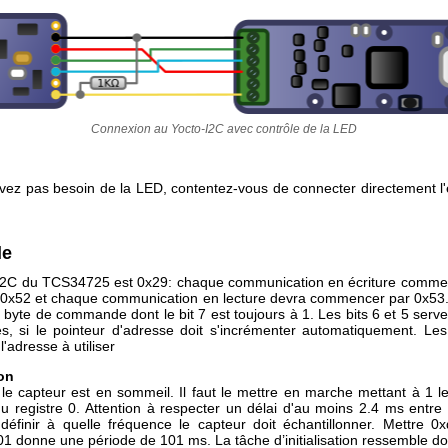
Connexion au Yocto-I2C avec contrôle de la LED
avez pas besoin de la LED, contentez-vous de connecter directement l
le
I2C du TCS34725 est 0x29: chaque communication en écriture comm
e 0x52 et chaque communication en lecture devra commencer par 0x53
 byte de commande dont le bit 7 est toujours à 1. Les bits 6 et 5 serven
es, si le pointeur d'adresse doit s'incrémenter automatiquement. Les
l'adresse à utiliser
ion
 le capteur est en sommeil. Il faut le mettre en marche mettant à 1 l
u registre 0. Attention à respecter un délai d'au moins 2.4 ms entre l
 définir à quelle fréquence le capteur doit échantillonner. Mettre 0
01 donne une période de 101 ms. La tâche d’initialisation ressemble do