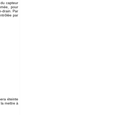
s du capteur
umée, pour
-drain. Par
ntrôlée par
era éteinte
e la mettre à