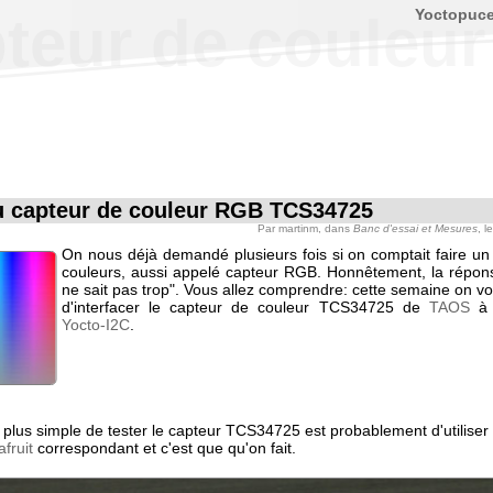
Yoctopuc
pteur de coule
u capteur de couleur RGB TCS34725
Par
martinm
, dans
Banc d'essai et Mesures
, l
On nous déjà demandé plusieurs fois si on comptait faire un
couleurs, aussi appelé capteur RGB. Honnêtement, la répons
ne sait pas trop". Vous allez comprendre: cette semaine on v
d'interfacer le capteur de couleur TCS34725 de
TAOS
à 
Yocto-I2C
.
 plus simple de tester le capteur TCS34725 est probablement d'utiliser
fruit
correspondant et c'est que qu'on fait.