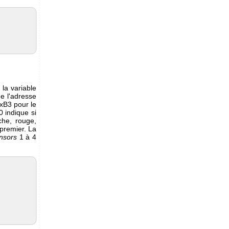
 la variable
de l'adresse
0xB3 pour le
0 indique si
che, rouge,
 premier. La
nsors
1 à 4