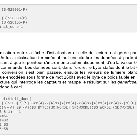
 {S}528001{P}

 {S}528003{P}

 {S}5281D5{P}

init_done=1
isation entre la tâche d'initialisation et celle de lecture est gérée par
Un fois initialisation terminée, il faut ensuite lire les données à partir 
llant à que le pointeur s'incrémente automatiquement, d'où la valeur 
e commande. Les données sont, dans l'ordre, le byte
status
dont le bit 
e conversion s'est bien passée, ensuite les valeurs de lumière blan
eue encodées sous forme de mot 16bits avec le byte de poids faible en
cture qui interroge les capteurs et mappe le résultat sur les
genericse
donc à ceci.
set($init_done)

 {S}52B3{P}{S}53xx{A}xx{A}xx{A}xx{A}xx{A}xx{A}xx{A}xx{A}xx{N}{P}

:{A}{A} 29:{A}($S:BYTE)($C:WORDL)($R:WORDL)($G:WORDL)($B:WORDL)

S & 1) ==1

=$C

=$R

=$G

3=$B