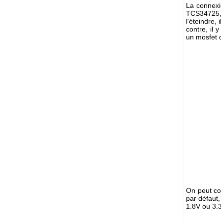
La connexio
TCS34725,
l'éteindre,
contre, il 
un mosfet d
On peut co
par défaut,
1.8V ou 3.