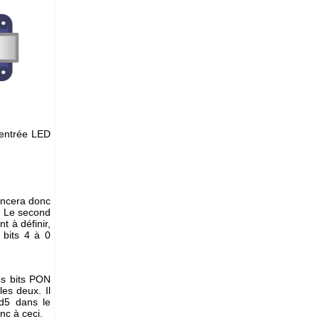
'entrée LED
encera donc
. Le second
t à définir,
 bits 4 à 0
es bits PON
es deux. Il
xd5 dans le
nc à ceci.