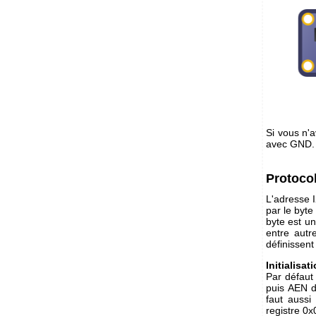
Si vous n'
avec GND.
Protoco
L'adresse 
par le byt
byte est un
entre autr
définissent 
Initialisat
Par défaut
puis AEN d
faut aussi
registre 0x