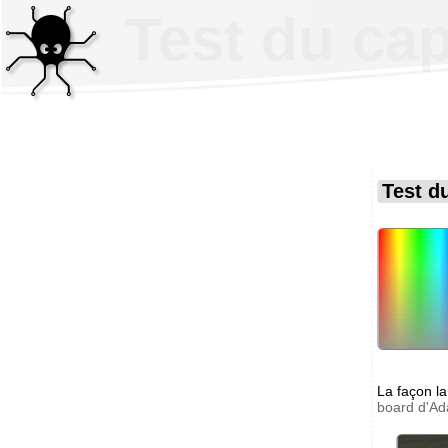
Test du ca
Test d
La façon la
board d'Ada