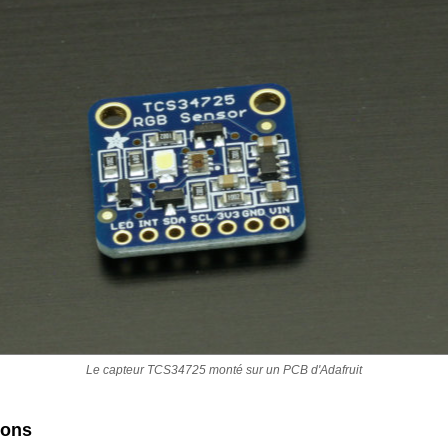
Le capteur TCS34725 monté sur un PCB d'Adafruit
ions