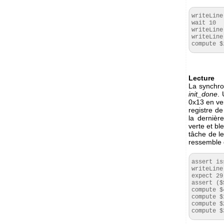
writeLine
wait 10

writeLine
writeLine
compute $
Lecture
La synchron
init_done
. 
0x13 en vei
registre d
la dernièr
verte et bl
tâche de le
ressemble 
assert is
writeLine
expect 29
assert ($
compute $4
compute $1
compute $2
compute $