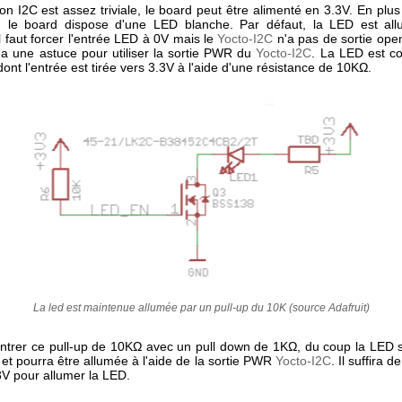
n I2C est assez triviale, le board peut être alimenté en 3.3V. En plu
 le board dispose d'une LED blanche. Par défaut, la LED est all
 il faut forcer l'entrée LED à 0V mais le
Yocto-I2C
n'a pas de sortie open
y a une astuce pour utiliser la sortie PWR du
Yocto-I2C
. La LED est co
ont l'entrée est tirée vers 3.3V à l'aide d'une résistance de 10KΩ.
La led est maintenue allumée par un pull-up du 10K (source Adafruit)
ntrer ce pull-up de 10KΩ avec un pull down de 1KΩ, du coup la LED s
 et pourra être allumée à l'aide de la sortie PWR
Yocto-I2C
. Il suffira d
3V pour allumer la LED.