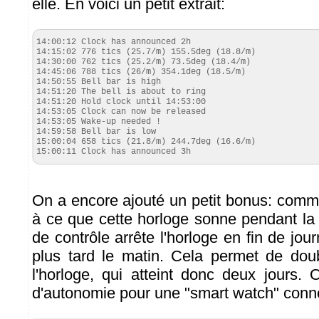
elle. En voici un petit extrait:
14:00:12 Clock has announced 2h

14:15:02 776 tics (25.7/m) 155.5deg (18.8/m)

14:30:00 762 tics (25.2/m) 73.5deg (18.4/m)

14:45:06 788 tics (26/m) 354.1deg (18.5/m)

14:50:55 Bell bar is high

14:51:20 The bell is about to ring

14:51:20 Hold clock until 14:53:00

14:53:05 Clock can now be released

14:53:05 Wake-up needed !

14:59:58 Bell bar is low

15:00:04 658 tics (21.8/m) 244.7deg (16.6/m)

15:00:11 Clock has announced 3h
On a encore ajouté un petit bonus: comm
à ce que cette horloge sonne pendant la 
de contrôle arrête l'horloge en fin de jour
plus tard le matin. Cela permet de dou
l'horloge, qui atteint donc deux jours.
d'autonomie pour une "smart watch" conne