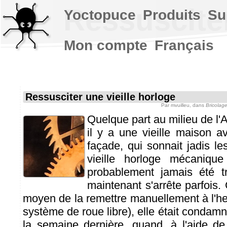
Ressusciter
Yoctopuce
Produits
Su
Mon compte
Français
Ressusciter une vieille horloge
Par
mvuilleu
, dans
Bricolag
Quelque part au milieu de l'
il y a une vieille maison 
façade, qui sonnait jadis le
vieille horloge mécanique
probablement jamais été tr
maintenant s'arrête parfois.
moyen de la remettre manuellement à l'he
système de roue libre), elle était condamné
la semaine dernière, quand, à l'aide d