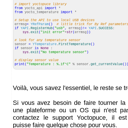
# import yoctopuce library
from
yocto_api
import
*
from
yocto_temperature
import
*
# Setup the API to use local USB devices
errmsg
=
YRefParam
(
)
# little trick for By Ref parameter
if
YAPI
.
RegisterHub
(
"usb"
,
errmsg
)
!=
YAPI
.
SUCCESS
:
sys
.
exit
(
"init error"
+
str
(
errmsg
)
)
# look for any temperature sensor
sensor
=
YTemperature
.
FirstTemperature
(
)
if
sensor
is
None
:
sys
.
exit
(
"No temperature sensor"
)
# display sensor value
print
(
"Temperature : %.1f°C"
% sensor.
get_currentValue
(
)
Voilà, vous savez l'essentiel, le reste se
Si vous avez besoin de faire tourner la 
une plateforme ou un OS qui n'est pa
contactez le support Yoctopuce, il est
puisse faire quelque chose pour vous.