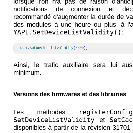
lorsque l'on n'a pas de raison d'antic
notifications de connexion et déc
recommandé d'augmenter la durée de valid
des modules à une heure ou plus, à l'
YAPI.SetDeviceListValidity()
:
YAPI
.
SetDeviceListValidity
(
3600
)
;
Ainsi, le trafic auxiliaire sera lui aus
minimum.
Versions des firmwares et des librairies
Les méthodes
registerConfig
SetDeviceListValidity
et
SetCac
disponibles à partir de la révision 31701 