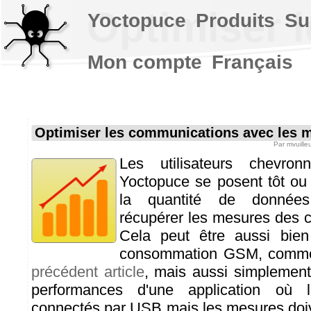
Optimiser 
Yoctopuce
Produits
Su
Mon compte
Français
Optimiser les communications avec les 
Par
mvuille
Les utilisateurs chevro
Yoctopuce se posent tôt ou 
la quantité de données
récupérer les mesures des 
Cela peut être aussi bien
consommation GSM, com
précédent article
, mais aussi simplement
performances d'une application où 
connectés par USB mais les mesures doive