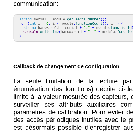
communication:
string
serial
=
module
.
get_serialNumber
(
)
;
for
(
int
i
=
0
;
i
<
module
.
functionCount
(
)
;
i
++
)
{
string
hardwareId
=
serial
+
"."
+
module
.
functionId
Console
.
WriteLine
(
hardwareId
+
": "
+
module
.
functio
}
Callback de changement de configuration
La seule limitation de la lecture pa
énumération des fonctions) décrite ci-de
limite à la valeur mesurée des capteurs,
surveiller ses attributs auxiliaires c
paramètres de calibration. Pour éviter de
des accès périodiques inutiles avec le p
est désormais possible d'enregistrer au