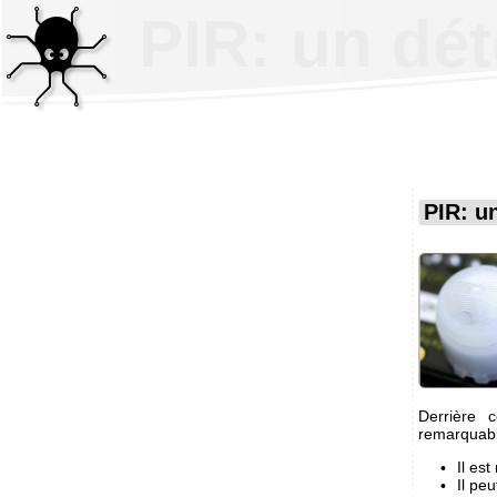
PIR: un dé
PIR: u
Derrière 
remarquabl
Il es
Il pe