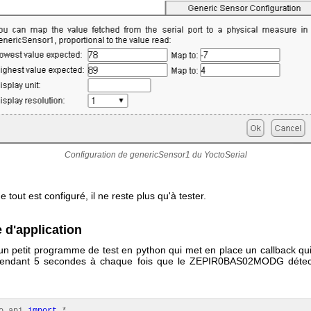
Configuration de genericSensor1 du YoctoSerial
e tout est configuré, il ne reste plus qu'à tester.
 d'application
 un petit programme de test en python qui met en place un callback qu
 pendant 5 secondes à chaque fois que le ZEPIR0BAS02MODG détec
o_api
import
*