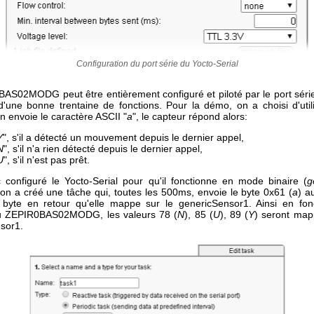
Configuration du port série du Yocto-Serial
AS02MODG peut être entièrement configuré et piloté par le port série,
d'une bonne trentaine de fonctions. Pour la démo, on a choisi d'utili
 on envoie le caractère ASCII "
a
", le capteur répond alors:
Y
", s'il a détecté un mouvement depuis le dernier appel,
N
", s'il n'a rien détecté depuis le dernier appel,
U
", s'il n'est pas prêt.
configuré le Yocto-Serial pour qu'il fonctionne en mode binaire (
g
 on a créé une tâche qui, toutes les 500ms, envoie le byte 0x61 (
a
) a
n byte en retour qu'elle mappe sur le genericSensor1. Ainsi en fon
u ZEPIR0BAS02MODG, les valeurs 78 (
N
), 85 (
U
), 89 (
Y
) seront map
sor1.