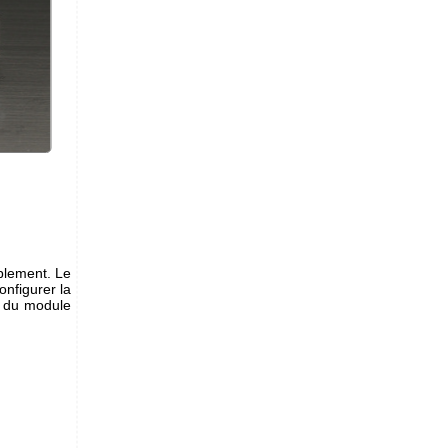
ablement. Le
onfigurer la
on du module