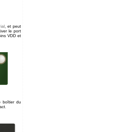
ial
, et peut
tiver le port
pins VDD et
 boîtier du
act.