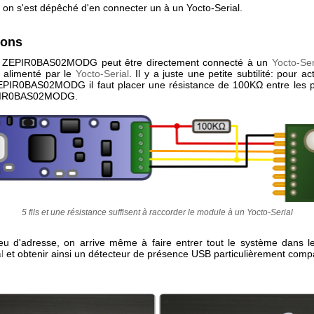
 on s'est dépêché d'en connecter un à un Yocto-Serial.
ions
 ZEPIR0BAS02MODG peut être directement connecté à un
Yocto-Ser
 alimenté par le
Yocto-Serial
. Il y a juste une petite subtilité: pour ac
EPIR0BAS02MODG il faut placer une résistance de 100KΩ entre les 
PIR0BAS02MODG.
5 fils et une résistance suffisent à raccorder le module à un Yocto-Serial
u d'adresse, on arrive même à faire entrer tout le système dans le
l
et obtenir ainsi un détecteur de présence USB particulièrement comp