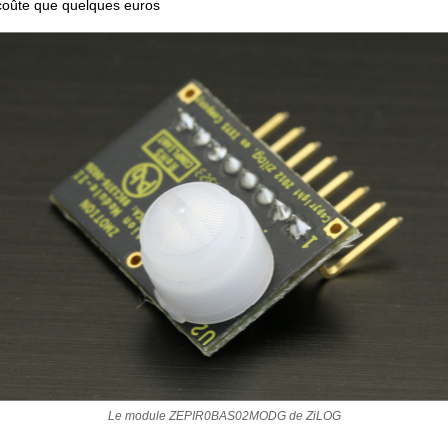
 coûte que quelques euros
Le module ZEPIR0BAS02MODG de ZiLOG