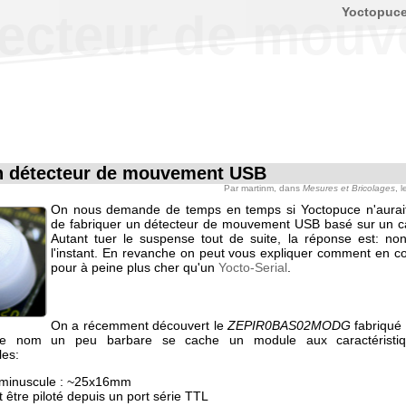
Yoctopuc
tecteur de mou
n détecteur de mouvement USB
Par
martinm
, dans
Mesures et Bricolages
, 
On nous demande de temps en temps si Yoctopuce n'aurait
de fabriquer un détecteur de mouvement USB basé sur un c
Autant tuer le suspense tout de suite, la réponse est: no
l'instant. En revanche on peut vous expliquer comment en co
pour à peine plus cher qu'un
Yocto-Serial
.
On a récemment découvert le
ZEPIR0BAS02MODG
fabriqué
ce nom un peu barbare se cache un module aux caractéristi
es:
t minuscule : ~25x16mm
ut être piloté depuis un port série TTL