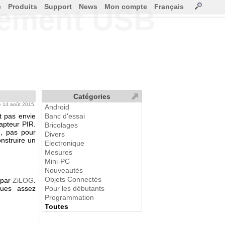
e
Produits
Support
News
Mon compte
Français
vement USB
Catégories
le 14 août 2015.
Android
 pas envie
Banc d'essai
apteur PIR.
Bricolages
n, pas pour
Divers
nstruire un
Electronique
Mesures
Mini-PC
Nouveautés
Objets Connectés
 par
ZiLOG
.
ques assez
Pour les débutants
Programmation
Toutes