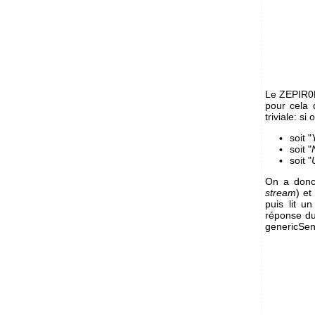
Le ZEPIR0B
pour cela 
triviale: si
soit "
soit "
soit "
On a donc 
stream
) et
puis lit u
réponse d
genericSen