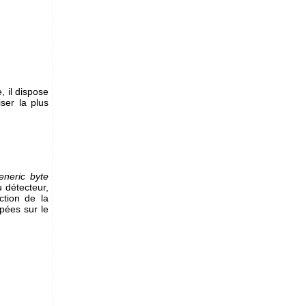
 il dispose
ser la plus
eneric byte
u détecteur,
ction de la
pées sur le