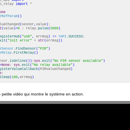
o_relay
import
*
one
YRefParam
(
)
lueChanged
(
sesnor
,
value
)
:
t
(
value
)
>
0
: relay.
pulse
(
5000
)
egisterHub
(
"usb"
,
errmsg
)
!=
YAPI
.
SUCCESS
:
xit
(
"init error"
+
str
(
errmsg
)
)
YSensor
.
FindSensor
(
"PIR"
)
YRelay
.
FirstRelay
(
)
nsor.
isOnline
(
)
)
:
sys
.
exit
(
"No PIR sensor available"
)
=
None
:
sys
.
exit
(
"No relay available"
)
gisterValueCallback
(
PIRvalueChanged
)
e
:
Sleep
(
100
,
errmsg
)
e petite vidéo qui montre le système en action.