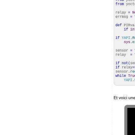
from
yoct
relay
=
N
errmsg
=
def
PIRva
if
in
if
YAPI
.
R
sys
.
e
sensor
=
relay
=
if
not
(
se
if
relay
=
sensor.
re
while
Tru
YAPI
.
Et voici un