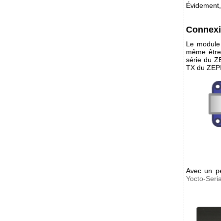
Évidement,
Connex
Le module
même être
série du Z
TX du ZE
Avec un pe
Yocto-Seria