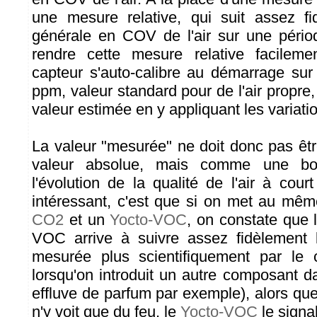
une mesure relative, qui suit assez fi
générale en COV de l'air sur une pério
rendre cette mesure relative facilemen
capteur s'auto-calibre au démarrage su
ppm, valeur standard pour de l'air propre, 
valeur estimée en y appliquant les variat
La valeur "mesurée" ne doit donc pas ê
valeur absolue, mais comme une bon
l'évolution de la qualité de l'air à cou
intéressant, c'est que si on met au mê
CO2
et un
Yocto-VOC
, on constate que 
VOC arrive à suivre assez fidèlement
mesurée plus scientifiquement par le 
lorsqu'on introduit un autre composant d
effluve de parfum par exemple), alors qu
n'y voit que du feu, le
Yocto-VOC
le signa