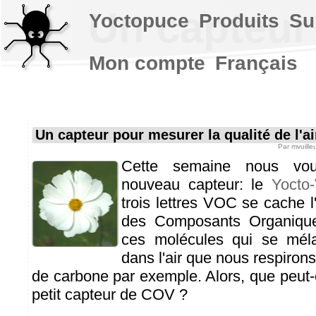
Un capteur 
Yoctopuce
Produits
Su
Mon compte
Français
Un capteur pour mesurer la qualité de l'ai
Par
mvuille
Cette semaine nous vou
nouveau capteur: le
Yocto
trois lettres VOC se cache l
des Composants Organiques
ces molécules qui se méla
dans l'air que nous respiron
de carbone par exemple. Alors, que peut-o
petit capteur de COV ?