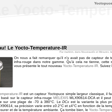
Yoctopuc
e Yocto-Temper
u! Le Yocto-Temperature-IR
Par
martinm
, dans
Nouveautés et Mesures
, 
On nous a fait remarquer qu'il n'y avait pas de capteur de 
infra-rouge dans notre gamme. Qu'à cela ne tienne, cette
vous présente le tout nouveau
Yocto-Temperature-IR
. Suivez 
emperature-IR
est un capteur Yoctopuce simple largeur classique, il f
t basé sur le capteur infra-rouge
MELEXIS
MLX90614-DCA et il peut 
re sur une plage de -70 à 380°C. Le
DCx
est la variante la plus pr
0614, sa précision varie entre ±0.2°C et ±4°C en fonction de la tem
mesurer et de la température ambiante. Ça tombe bien, le
Yocto-Tempera