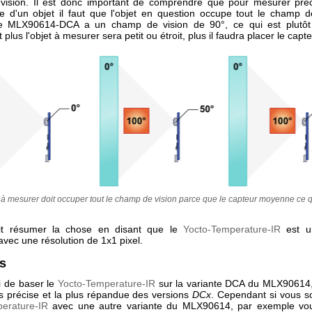
ision. Il est donc important de comprendre que pour mesurer pré
e d'un objet il faut que l'objet en question occupe tout le champ d
Le MLX90614-DCA a un champ de vision de 90°, ce qui est plutôt 
plus l'objet à mesurer sera petit ou étroit, plus il faudra placer le capt
 à mesurer doit occuper tout le champ de vision parce que le capteur moyenne ce qu
it résumer la chose en disant que le
Yocto-Temperature-IR
est u
vec une résolution de 1x1 pixel.
es
i de baser le
Yocto-Temperature-IR
sur la variante DCA du MLX90614
us précise et la plus répandue des versions
DCx
. Cependant si vous s
erature-IR
avec une autre variante du MLX90614, par exemple vou