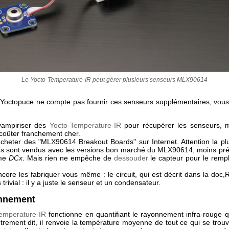
Le Yocto-Temperature-IR peut gérer plusieurs senseurs MLX90614
 Yoctopuce ne compte pas fournir ces senseurs supplémentaires, vou
vampiriser des
Yocto-Temperature-IR
pour récupérer les senseurs, m
coûter franchement cher.
acheter des "MLX90614 Breakout Boards" sur Internet. Attention la pl
s sont vendus avec les versions bon marché du MLX90614, moins pré
me
DCx
. Mais rien ne empêche de
dessouder
le capteur pour le remp
.
core les fabriquer vous même : le circuit, qui est décrit dans la doc,R
trivial : il y a juste le senseur et un condensateur.
nnement
emperature-IR
fonctionne en quantifiant le rayonnement infra-rouge qu
utrement dit, il renvoie la température moyenne de tout ce qui se trou