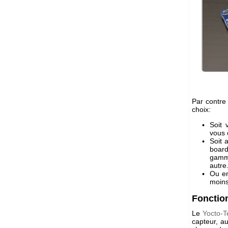
Par contre
choix:
Soit 
vous 
Soit 
board
gam
autre
Ou en
moins 
Fonctio
Le
Yocto-T
capteur, a