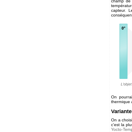
champ de v
températur
capteur. 
conséquent 
L'objet
On pourra
thermique a
Variant
On a chois
c'est la pl
Yocto-Temp