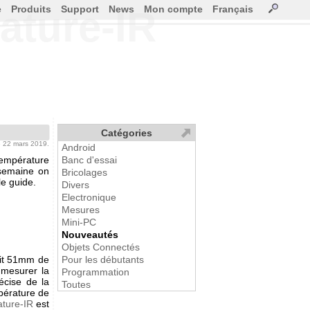
e
Produits
Support
News
Mon compte
Français
ature-IR
Catégories
le 22 mars 2019.
Android
température
Banc d'essai
 semaine on
Bricolages
le guide.
Divers
Electronique
Mesures
Mini-PC
Nouveautés
Objets Connectés
ait 51mm de
Pour les débutants
mesurer la
Programmation
écise de la
Toutes
pérature de
ture-IR
est