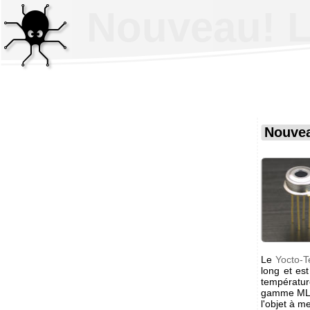
Nouveau! L
Nouvea
Le
Yocto-T
long et es
températu
gamme MLX9
l'objet à 