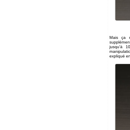
Mais ça 
supplémenta
jusqu'à 1
manipulati
expliqué en