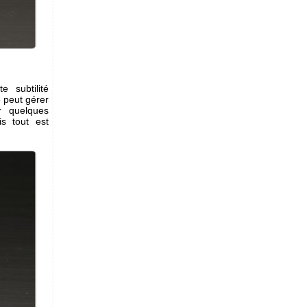
e subtilité
e peut gérer
r quelques
is tout est