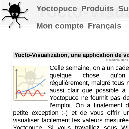
Yocto-Visua
Yoctopuce
Produits
Su
Mon compte
Français
Yocto-Visualization, une application de vi
Par
martinm
, dans
Celle semaine, on a un cade
quelque chose qu'on
régulièrement, malgré tous n
aussi clair que possible à
Yoctopuce ne fournit pas de
l'emploi. On a finalement 
petite exception :-) et de vous offrir u
visualiser facilement les valeurs mesuré
Yoctopuce. Si vous travaillez sous W