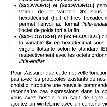
($x:DWORD)
et
($x:DWORDL)
perme
valeur de la variable
$x
sous f
hexadécimal (huit chiffres hexadéc
permet l'envoi au format
little-endia
l'octet de poids fort à la fin.
($x:FLOAT32B)
et
($x:FLOAT32L)
d'
la variable
$x
en hexadécimal sous 
virgule flottante selon le standard I
respectivement avec les octets ordon
little-endian
Pour s'assurer que cette nouvelle fonctionn
pas avec les protocoles existants de nos
choisi d'introduire une nouvelle commande
reconnaître ces expressions dans la
vous avez besoin d'un saut de ligne
ajoutez un
writeLine
avec un contenu vid