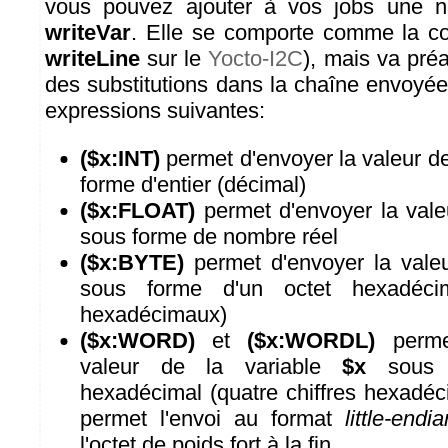
vous pouvez ajouter à vos jobs une 
writeVar
. Elle se comporte comme la
writeLine
sur le
Yocto-I2C
), mais va pré
des substitutions dans la chaîne envoyée
expressions suivantes:
($x:INT)
permet d'envoyer la valeur de
forme d'entier (décimal)
($x:FLOAT)
permet d'envoyer la vale
sous forme de nombre réel
($x:BYTE)
permet d'envoyer la valeu
sous forme d'un octet hexadécim
hexadécimaux)
($x:WORD)
et
($x:WORDL)
permet
valeur de la variable
$x
sous 
hexadécimal (quatre chiffres hexadéc
permet l'envoi au format
little-endia
l'octet de poids fort à la fin.