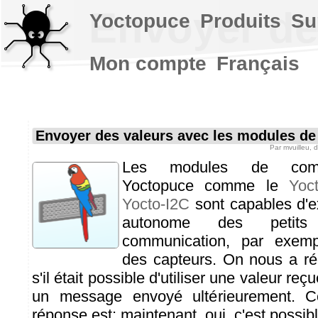
Envoyer de
Yoctopuce
Produits
Su
Mon compte
Français
Envoyer des valeurs avec les modules d
Par
mvuilleu
, 
Les modules de commu
Yoctopuce comme le
Yoc
Yocto-I2C
sont capables d'e
autonome des petits
communication, par exempl
des capteurs. On nous a 
s'il était possible d'utiliser une valeur re
un message envoyé ultérieurement. 
réponse est: maintenant, oui, c'est possibl