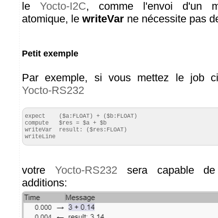
le
Yocto-I2C
, comme l'envoi d'un m
atomique, le
writeVar
ne nécessite pas de
Petit exemple
Par exemple, si vous mettez le job c
Yocto-RS232
expect    ($a:FLOAT) + ($b:FLOAT)

compute   $res = $a + $b

writeVar  result: ($res:FLOAT)

writeLine
votre
Yocto-RS232
sera capable de
additions: